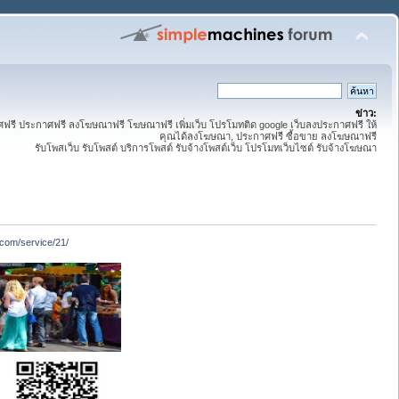
ข่าว:
ี ประกาศฟรี ลงโฆษณาฟรี โฆษณาฟรี เพิ่มเว็บ โปรโมทติด google เว็บลงประกาศฟรี ให้
คุณได้ลงโฆษณา, ประกาศฟรี ซื้อขาย ลงโฆษณาฟรี
รับโพสเว็บ รับโพสต์ บริการโพสต์ รับจ้างโพสต์เว็บ โปรโมทเว็บไซต์ รับจ้างโฆษณา
com/service/21/