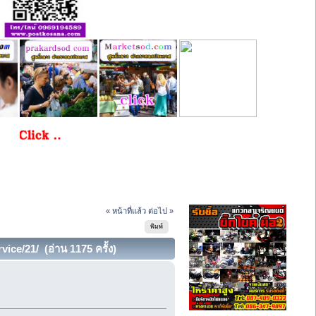
« หน้าที่แล้ว
ต่อไป »
พิมพ์
ce/21/ (อ่าน 1175 ครั้ง)