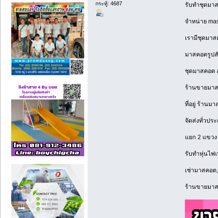
กระทู้: 4687
รับทำชุดมาส
จำหน่าย ma
เรามีชุดมาส
มาสคอตรูปส
ชุดมาสคอต อ
ร้านขายมาส
ที่อยู่ ร้าน
จัดส่งทั่วปร
แยก 2 แขวง 
รับทำหุ่นไฟเ
เช่ามาสคอต,
ร้านขายมาส