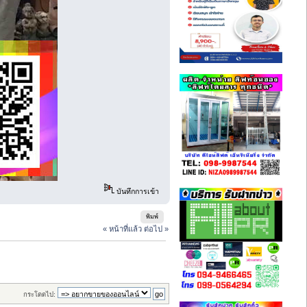
บันทึกการเข้า
พิมพ์
« หน้าที่แล้ว
ต่อไป »
กระโดดไป: