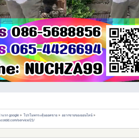
น้าแรก google
»
โปรโมทกระตุ้นยอดขาย
»
อยากขายของออนไลน์
»
scotdd.com/service/21/