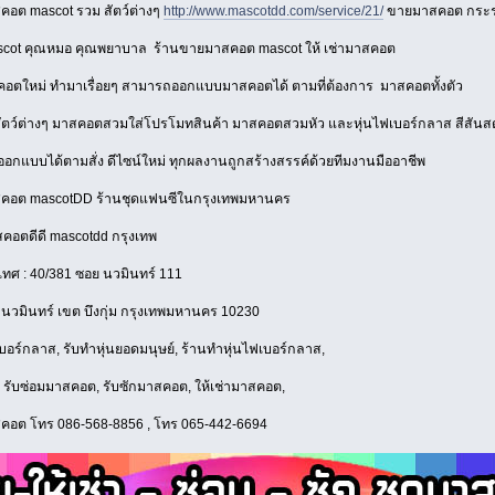
คอต mascot รวม สัตว์ต่างๆ
http://www.mascotdd.com/service/21/
ขายมาสคอต กระรอก
scot คุณหมอ คุณพยาบาล ร้านขายมาสคอต mascot ให้ เช่ามาสคอต
คอตใหม่ ทำมาเรื่อยๆ สามารถออกแบบมาสคอตได้ ตามที่ต้องการ มาสคอตทั้งตัว
ัตว์ต่างๆ มาสคอตสวมใส่โปรโมทสินค้า มาสคอตสวมหัว และหุ่นไฟเบอร์กลาส สีสัน
อกแบบได้ตามสั่ง ดีไซน์ใหม่ ทุกผลงานถูกสร้างสรรค์ด้วยทีมงานมืออาชีพ
คอต mascotDD ร้านชุดแฟนซีในกรุงเทพมหานคร
มาสคอตดีดี mascotdd กรุงเทพ
ะเทศ : 40/381 ซอย นวมินทร์ 111
นวมินทร์ เขต บึงกุ่ม กรุงเทพมหานคร 10230
บอร์กลาส, รับทำหุ่นยอดมนุษย์, ร้านทำหุ่นไฟเบอร์กลาส,
 รับซ่อมมาสคอต, รับซักมาสคอต, ให้เช่ามาสคอต,
คอต โทร 086-568-8856 , โทร 065-442-6694