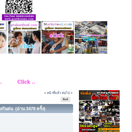
« หน้าที่แล้ว
ต่อไป »
พิมพ์
งกันฝน (อ่าน 3479 ครั้ง)