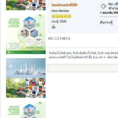
Re: เล
landmark4598
ทำงาน
Hero Member
«
ตอบกลับ #59 
กระทู้: 2526
ดันกระทู้
หน้า:
1
2
3
[
4
]
5
6
รับดันเว็บไซต์ seo, รับทำอันดับเว็บไซต์, รับทำ seo ติดห
ลงประกาศฟรี โปรโมทสินค้าฟรี ซื้อ ขาย เช่า
»
เลือก พั