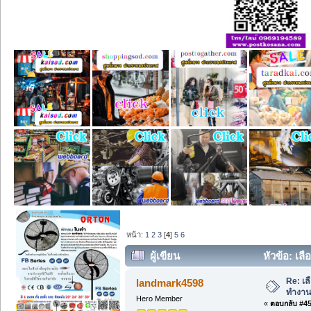
หน้า:
1
2
3
[
4
]
5
6
ผู้เขียน
หัวข้อ: เลื
Re: เล
landmark4598
ทำงาน
Hero Member
«
ตอบกลับ #45 