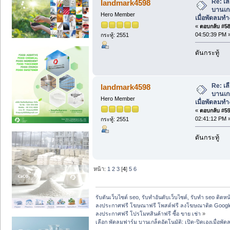
Re: เล
landmark4598
บานเกล
Hero Member
เมื่อพัดลมท
«
ตอบกลับ #58 
04:50:39 PM 
กระทู้: 2551
ดันกระทู้
Re: เล
landmark4598
บานเกล
Hero Member
เมื่อพัดลมท
«
ตอบกลับ #59 
02:41:12 PM 
กระทู้: 2551
ดันกระทู้
หน้า:
1
2
3
[
4
]
5
6
รับดันเว็บไซต์ seo, รับทำอันดับเว็บไซต์, รับทำ seo ติดห
ลงประกาศฟรี โฆษณาฟรี โพสต์ฟรี ลงโฆษณาติด Google
ลงประกาศฟรี โปรโมทสินค้าฟรี ซื้อ ขาย เช่า
»
เลือก พัดลมฟาร์ม บานเกล็ดอัตโนมัติ: เปิด-ปิดเองเมื่อพั