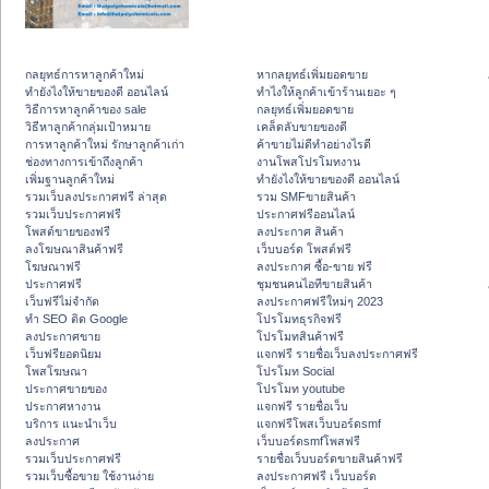
กลยุทธ์การหาลูกค้าใหม่
หากลยุทธ์เพิ่มยอดขาย
ทํายังไงให้ขายของดี ออนไลน์
ทําไงให้ลูกค้าเข้าร้านเยอะ ๆ
วิธีการหาลูกค้าของ sale
กลยุทธ์เพิ่มยอดขาย
วิธีหาลูกค้ากลุ่มเป้าหมาย
เคล็ดลับขายของดี
การหาลูกค้าใหม่ รักษาลูกค้าเก่า
ค้าขายไม่ดีทำอย่างไรดี
ช่องทางการเข้าถึงลูกค้า
งานโพสโปรโมทงาน
เพิ่มฐานลูกค้าใหม่
ทํายังไงให้ขายของดี ออนไลน์
รวมเว็บลงประกาศฟรี ล่าสุด
รวม SMFขายสินค้า
รวมเว็บประกาศฟรี
ประกาศฟรีออนไลน์
โพสต์ขายของฟรี
ลงประกาศ สินค้า
ลงโฆษณาสินค้าฟรี
เว็บบอร์ด โพสต์ฟรี
โฆษณาฟรี
ลงประกาศ ซื้อ-ขาย ฟรี
ประกาศฟรี
ชุมชนคนไอทีขายสินค้า
เว็บฟรีไม่จำกัด
ลงประกาศฟรีใหม่ๆ 2023
ทำ SEO ติด Google
โปรโมทธุรกิจฟรี
ลงประกาศขาย
โปรโมทสินค้าฟรี
เว็บฟรียอดนิยม
แจกฟรี รายชื่อเว็บลงประกาศฟรี
โพสโฆษณา
โปรโมท Social
ประกาศขายของ
โปรโมท youtube
ประกาศหางาน
แจกฟรี รายชื่อเว็บ
บริการ แนะนำเว็บ
แจกฟรีโพสเว็บบอร์ดsmf
ลงประกาศ
เว็บบอร์ดsmfโพสฟรี
รวมเว็บประกาศฟรี
รายชื่อเว็บบอร์ดขายสินค้าฟรี
รวมเว็บซื้อขาย ใช้งานง่าย
ลงประกาศฟรี เว็บบอร์ด