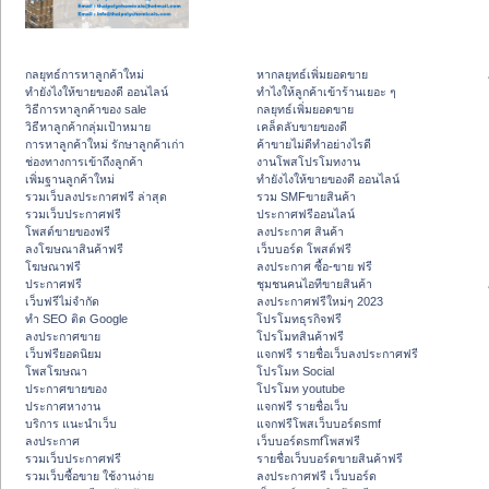
กลยุทธ์การหาลูกค้าใหม่
หากลยุทธ์เพิ่มยอดขาย
ทํายังไงให้ขายของดี ออนไลน์
ทําไงให้ลูกค้าเข้าร้านเยอะ ๆ
วิธีการหาลูกค้าของ sale
กลยุทธ์เพิ่มยอดขาย
วิธีหาลูกค้ากลุ่มเป้าหมาย
เคล็ดลับขายของดี
การหาลูกค้าใหม่ รักษาลูกค้าเก่า
ค้าขายไม่ดีทำอย่างไรดี
ช่องทางการเข้าถึงลูกค้า
งานโพสโปรโมทงาน
เพิ่มฐานลูกค้าใหม่
ทํายังไงให้ขายของดี ออนไลน์
รวมเว็บลงประกาศฟรี ล่าสุด
รวม SMFขายสินค้า
รวมเว็บประกาศฟรี
ประกาศฟรีออนไลน์
โพสต์ขายของฟรี
ลงประกาศ สินค้า
ลงโฆษณาสินค้าฟรี
เว็บบอร์ด โพสต์ฟรี
โฆษณาฟรี
ลงประกาศ ซื้อ-ขาย ฟรี
ประกาศฟรี
ชุมชนคนไอทีขายสินค้า
เว็บฟรีไม่จำกัด
ลงประกาศฟรีใหม่ๆ 2023
ทำ SEO ติด Google
โปรโมทธุรกิจฟรี
ลงประกาศขาย
โปรโมทสินค้าฟรี
เว็บฟรียอดนิยม
แจกฟรี รายชื่อเว็บลงประกาศฟรี
โพสโฆษณา
โปรโมท Social
ประกาศขายของ
โปรโมท youtube
ประกาศหางาน
แจกฟรี รายชื่อเว็บ
บริการ แนะนำเว็บ
แจกฟรีโพสเว็บบอร์ดsmf
ลงประกาศ
เว็บบอร์ดsmfโพสฟรี
รวมเว็บประกาศฟรี
รายชื่อเว็บบอร์ดขายสินค้าฟรี
รวมเว็บซื้อขาย ใช้งานง่าย
ลงประกาศฟรี เว็บบอร์ด