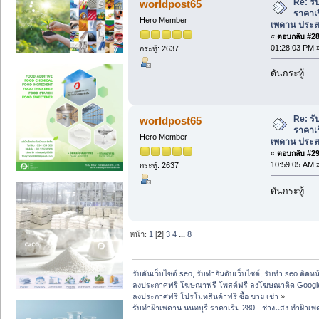
Re: รั
worldpost65
ราคาเร
Hero Member
เพดาน ประส
«
ตอบกลับ #28 
01:28:03 PM 
กระทู้: 2637
ดันกระทู้
Re: รั
worldpost65
ราคาเร
Hero Member
เพดาน ประส
«
ตอบกลับ #29 
10:59:05 AM 
กระทู้: 2637
ดันกระทู้
หน้า:
1
[
2
]
3
4
...
8
รับดันเว็บไซต์ seo, รับทำอันดับเว็บไซต์, รับทำ seo ติดห
ลงประกาศฟรี โฆษณาฟรี โพสต์ฟรี ลงโฆษณาติด Google
ลงประกาศฟรี โปรโมทสินค้าฟรี ซื้อ ขาย เช่า
»
รับทำฝ้าเพดาน นนทบุรี ราคาเริ่ม 280.- ช่างแสง ทำฝ้าเ