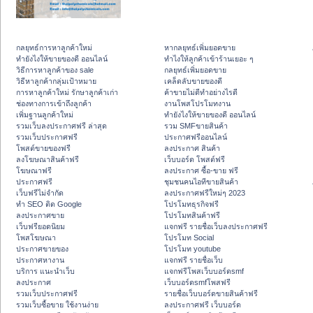
กลยุทธ์การหาลูกค้าใหม่
หากลยุทธ์เพิ่มยอดขาย
ทํายังไงให้ขายของดี ออนไลน์
ทําไงให้ลูกค้าเข้าร้านเยอะ ๆ
วิธีการหาลูกค้าของ sale
กลยุทธ์เพิ่มยอดขาย
วิธีหาลูกค้ากลุ่มเป้าหมาย
เคล็ดลับขายของดี
การหาลูกค้าใหม่ รักษาลูกค้าเก่า
ค้าขายไม่ดีทำอย่างไรดี
ช่องทางการเข้าถึงลูกค้า
งานโพสโปรโมทงาน
เพิ่มฐานลูกค้าใหม่
ทํายังไงให้ขายของดี ออนไลน์
รวมเว็บลงประกาศฟรี ล่าสุด
รวม SMFขายสินค้า
รวมเว็บประกาศฟรี
ประกาศฟรีออนไลน์
โพสต์ขายของฟรี
ลงประกาศ สินค้า
ลงโฆษณาสินค้าฟรี
เว็บบอร์ด โพสต์ฟรี
โฆษณาฟรี
ลงประกาศ ซื้อ-ขาย ฟรี
ประกาศฟรี
ชุมชนคนไอทีขายสินค้า
เว็บฟรีไม่จำกัด
ลงประกาศฟรีใหม่ๆ 2023
ทำ SEO ติด Google
โปรโมทธุรกิจฟรี
ลงประกาศขาย
โปรโมทสินค้าฟรี
เว็บฟรียอดนิยม
แจกฟรี รายชื่อเว็บลงประกาศฟรี
โพสโฆษณา
โปรโมท Social
ประกาศขายของ
โปรโมท youtube
ประกาศหางาน
แจกฟรี รายชื่อเว็บ
บริการ แนะนำเว็บ
แจกฟรีโพสเว็บบอร์ดsmf
ลงประกาศ
เว็บบอร์ดsmfโพสฟรี
รวมเว็บประกาศฟรี
รายชื่อเว็บบอร์ดขายสินค้าฟรี
รวมเว็บซื้อขาย ใช้งานง่าย
ลงประกาศฟรี เว็บบอร์ด