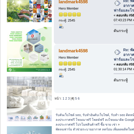
Re: พั
landmark4598
อากาศ 
Hero Member
ฟาร์มและโรง
«
ตอบกลับ #58 
07:43:23 PM 
กระทู้: 2545
ดันกระทู้
Re: พั
landmark4598
อากาศ 
Hero Member
ฟาร์มและโรง
«
ตอบกลับ #59 
01:30:14 PM 
กระทู้: 2545
ดันกระทู้
หน้า:
1
2
3
[
4
]
5
6
รับดันเว็บไซต์ seo, รับทำอันดับเว็บไซต์, รับทำ seo ติดห
ลงประกาศฟรี โฆษณาฟรี โพสต์ฟรี ลงโฆษณาติด Google
ลงประกาศฟรี โปรโมทสินค้าฟรี ซื้อ ขาย เช่า
»
พัดลมฟาร์ม ตัวช่วยระบายอากาศ ลดร้อน เพิ่มผลผลิตในฟ