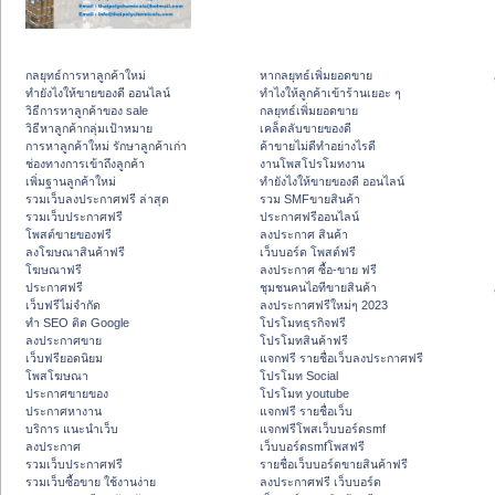
กลยุทธ์การหาลูกค้าใหม่
หากลยุทธ์เพิ่มยอดขาย
ทํายังไงให้ขายของดี ออนไลน์
ทําไงให้ลูกค้าเข้าร้านเยอะ ๆ
วิธีการหาลูกค้าของ sale
กลยุทธ์เพิ่มยอดขาย
วิธีหาลูกค้ากลุ่มเป้าหมาย
เคล็ดลับขายของดี
การหาลูกค้าใหม่ รักษาลูกค้าเก่า
ค้าขายไม่ดีทำอย่างไรดี
ช่องทางการเข้าถึงลูกค้า
งานโพสโปรโมทงาน
เพิ่มฐานลูกค้าใหม่
ทํายังไงให้ขายของดี ออนไลน์
รวมเว็บลงประกาศฟรี ล่าสุด
รวม SMFขายสินค้า
รวมเว็บประกาศฟรี
ประกาศฟรีออนไลน์
โพสต์ขายของฟรี
ลงประกาศ สินค้า
ลงโฆษณาสินค้าฟรี
เว็บบอร์ด โพสต์ฟรี
โฆษณาฟรี
ลงประกาศ ซื้อ-ขาย ฟรี
ประกาศฟรี
ชุมชนคนไอทีขายสินค้า
เว็บฟรีไม่จำกัด
ลงประกาศฟรีใหม่ๆ 2023
ทำ SEO ติด Google
โปรโมทธุรกิจฟรี
ลงประกาศขาย
โปรโมทสินค้าฟรี
เว็บฟรียอดนิยม
แจกฟรี รายชื่อเว็บลงประกาศฟรี
โพสโฆษณา
โปรโมท Social
ประกาศขายของ
โปรโมท youtube
ประกาศหางาน
แจกฟรี รายชื่อเว็บ
บริการ แนะนำเว็บ
แจกฟรีโพสเว็บบอร์ดsmf
ลงประกาศ
เว็บบอร์ดsmfโพสฟรี
รวมเว็บประกาศฟรี
รายชื่อเว็บบอร์ดขายสินค้าฟรี
รวมเว็บซื้อขาย ใช้งานง่าย
ลงประกาศฟรี เว็บบอร์ด