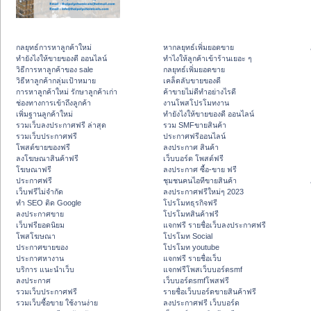
กลยุทธ์การหาลูกค้าใหม่
หากลยุทธ์เพิ่มยอดขาย
ทํายังไงให้ขายของดี ออนไลน์
ทําไงให้ลูกค้าเข้าร้านเยอะ ๆ
วิธีการหาลูกค้าของ sale
กลยุทธ์เพิ่มยอดขาย
วิธีหาลูกค้ากลุ่มเป้าหมาย
เคล็ดลับขายของดี
การหาลูกค้าใหม่ รักษาลูกค้าเก่า
ค้าขายไม่ดีทำอย่างไรดี
ช่องทางการเข้าถึงลูกค้า
งานโพสโปรโมทงาน
เพิ่มฐานลูกค้าใหม่
ทํายังไงให้ขายของดี ออนไลน์
รวมเว็บลงประกาศฟรี ล่าสุด
รวม SMFขายสินค้า
รวมเว็บประกาศฟรี
ประกาศฟรีออนไลน์
โพสต์ขายของฟรี
ลงประกาศ สินค้า
ลงโฆษณาสินค้าฟรี
เว็บบอร์ด โพสต์ฟรี
โฆษณาฟรี
ลงประกาศ ซื้อ-ขาย ฟรี
ประกาศฟรี
ชุมชนคนไอทีขายสินค้า
เว็บฟรีไม่จำกัด
ลงประกาศฟรีใหม่ๆ 2023
ทำ SEO ติด Google
โปรโมทธุรกิจฟรี
ลงประกาศขาย
โปรโมทสินค้าฟรี
เว็บฟรียอดนิยม
แจกฟรี รายชื่อเว็บลงประกาศฟรี
โพสโฆษณา
โปรโมท Social
ประกาศขายของ
โปรโมท youtube
ประกาศหางาน
แจกฟรี รายชื่อเว็บ
บริการ แนะนำเว็บ
แจกฟรีโพสเว็บบอร์ดsmf
ลงประกาศ
เว็บบอร์ดsmfโพสฟรี
รวมเว็บประกาศฟรี
รายชื่อเว็บบอร์ดขายสินค้าฟรี
รวมเว็บซื้อขาย ใช้งานง่าย
ลงประกาศฟรี เว็บบอร์ด