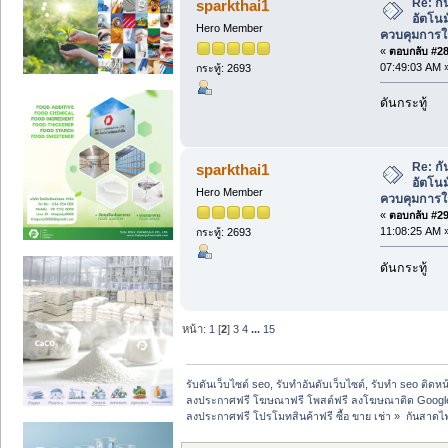
Re: ก
sparkthai1
อัตโนม
Hero Member
ควบคุมการใ
«
ตอบกลับ #28 
07:49:03 AM 
กระทู้: 2693
ดันกระทู้
Re: ก
sparkthai1
อัตโนม
Hero Member
ควบคุมการใ
«
ตอบกลับ #29 
11:08:25 AM 
กระทู้: 2693
ดันกระทู้
หน้า:
1
[
2
]
3
4
...
15
รับดันเว็บไซต์ seo, รับทำอันดับเว็บไซต์, รับทำ seo ติดห
ลงประกาศฟรี โฆษณาฟรี โพสต์ฟรี ลงโฆษณาติด Google
ลงประกาศฟรี โปรโมทสินค้าฟรี ซื้อ ขาย เช่า
»
กันสาดไฟ