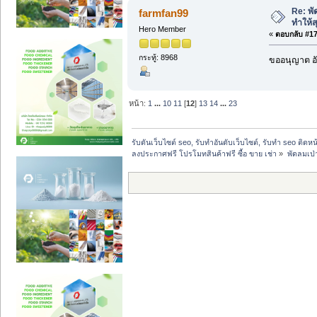
Re: พัด
farmfan99
ทำให้ส
Hero Member
«
ตอบกลับ #179
กระทู้: 8968
ขออนุญาต อั
หน้า:
1
...
10
11
[
12
]
13
14
...
23
รับดันเว็บไซต์ seo, รับทำอันดับเว็บไซต์, รับทำ seo ติดห
ลงประกาศฟรี โปรโมทสินค้าฟรี ซื้อ ขาย เช่า
»
พัดลมเป่า