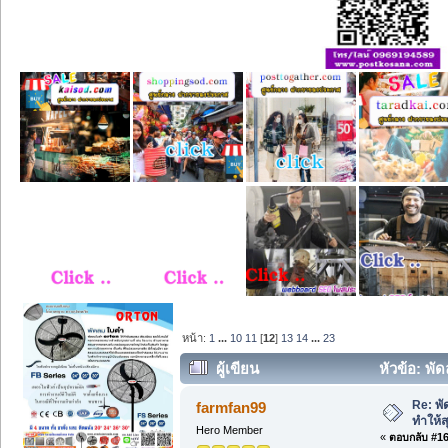
หน้า:
1
...
10
11
[
12
]
13
14
...
23
ผู้เขียน
หัวข้อ: พัด
Re: พัด
farmfan99
ทำให้ส
Hero Member
«
ตอบกลับ #165