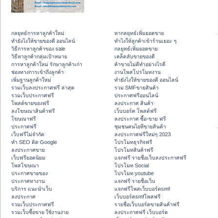
กลยุทธ์การหาลูกค้าใหม่
หากลยุทธ์เพิ่มยอดขาย
ทํายังไงให้ขายของดี ออนไลน์
ทําไงให้ลูกค้าเข้าร้านเยอะ ๆ
วิธีการหาลูกค้าของ sale
กลยุทธ์เพิ่มยอดขาย
วิธีหาลูกค้ากลุ่มเป้าหมาย
เคล็ดลับขายของดี
การหาลูกค้าใหม่ รักษาลูกค้าเก่า
ค้าขายไม่ดีทำอย่างไรดี
ช่องทางการเข้าถึงลูกค้า
งานโพสโปรโมทงาน
เพิ่มฐานลูกค้าใหม่
ทํายังไงให้ขายของดี ออนไลน์
รวมเว็บลงประกาศฟรี ล่าสุด
รวม SMFขายสินค้า
รวมเว็บประกาศฟรี
ประกาศฟรีออนไลน์
โพสต์ขายของฟรี
ลงประกาศ สินค้า
ลงโฆษณาสินค้าฟรี
เว็บบอร์ด โพสต์ฟรี
โฆษณาฟรี
ลงประกาศ ซื้อ-ขาย ฟรี
ประกาศฟรี
ชุมชนคนไอทีขายสินค้า
เว็บฟรีไม่จำกัด
ลงประกาศฟรีใหม่ๆ 2023
ทำ SEO ติด Google
โปรโมทธุรกิจฟรี
ลงประกาศขาย
โปรโมทสินค้าฟรี
เว็บฟรียอดนิยม
แจกฟรี รายชื่อเว็บลงประกาศฟรี
โพสโฆษณา
โปรโมท Social
ประกาศขายของ
โปรโมท youtube
ประกาศหางาน
แจกฟรี รายชื่อเว็บ
บริการ แนะนำเว็บ
แจกฟรีโพสเว็บบอร์ดsmf
ลงประกาศ
เว็บบอร์ดsmfโพสฟรี
รวมเว็บประกาศฟรี
รายชื่อเว็บบอร์ดขายสินค้าฟรี
รวมเว็บซื้อขาย ใช้งานง่าย
ลงประกาศฟรี เว็บบอร์ด