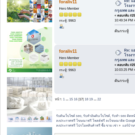
Re: แอ
foraliv11
โรงงาน 
Hero Member
กรุงเทพ และ พ
«
ตอบกลับ #253
10:49:34 PM 
กระทู้: 9963
ดันกระทู้
Re: แอ
foraliv11
โรงงาน 
Hero Member
กรุงเทพ และ พ
«
ตอบกลับ #254
10:03:25 PM 
กระทู้: 9963
ดันกระทู้
หน้า:
1
...
15
16
[
17
]
18
19
...
22
รับดันเว็บไซต์ seo, รับทำอันดับเว็บไซต์, รับทำ seo ติดห
ลงประกาศฟรี โฆษณาฟรี โพสต์ฟรี ลงโฆษณาติด Google
ลงประกาศฟรี โปรโมทสินค้าฟรี ซื้อ ขาย เช่า
»
แอร์บ้านข