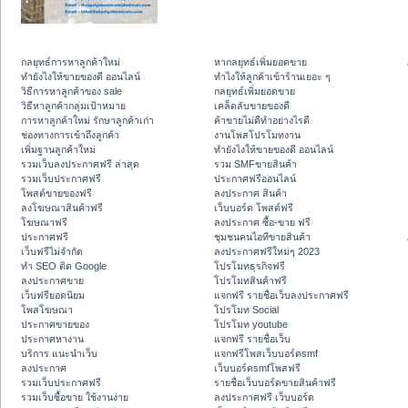
กลยุทธ์การหาลูกค้าใหม่
หากลยุทธ์เพิ่มยอดขาย
ทํายังไงให้ขายของดี ออนไลน์
ทําไงให้ลูกค้าเข้าร้านเยอะ ๆ
วิธีการหาลูกค้าของ sale
กลยุทธ์เพิ่มยอดขาย
วิธีหาลูกค้ากลุ่มเป้าหมาย
เคล็ดลับขายของดี
การหาลูกค้าใหม่ รักษาลูกค้าเก่า
ค้าขายไม่ดีทำอย่างไรดี
ช่องทางการเข้าถึงลูกค้า
งานโพสโปรโมทงาน
เพิ่มฐานลูกค้าใหม่
ทํายังไงให้ขายของดี ออนไลน์
รวมเว็บลงประกาศฟรี ล่าสุด
รวม SMFขายสินค้า
รวมเว็บประกาศฟรี
ประกาศฟรีออนไลน์
โพสต์ขายของฟรี
ลงประกาศ สินค้า
ลงโฆษณาสินค้าฟรี
เว็บบอร์ด โพสต์ฟรี
โฆษณาฟรี
ลงประกาศ ซื้อ-ขาย ฟรี
ประกาศฟรี
ชุมชนคนไอทีขายสินค้า
เว็บฟรีไม่จำกัด
ลงประกาศฟรีใหม่ๆ 2023
ทำ SEO ติด Google
โปรโมทธุรกิจฟรี
ลงประกาศขาย
โปรโมทสินค้าฟรี
เว็บฟรียอดนิยม
แจกฟรี รายชื่อเว็บลงประกาศฟรี
โพสโฆษณา
โปรโมท Social
ประกาศขายของ
โปรโมท youtube
ประกาศหางาน
แจกฟรี รายชื่อเว็บ
บริการ แนะนำเว็บ
แจกฟรีโพสเว็บบอร์ดsmf
ลงประกาศ
เว็บบอร์ดsmfโพสฟรี
รวมเว็บประกาศฟรี
รายชื่อเว็บบอร์ดขายสินค้าฟรี
รวมเว็บซื้อขาย ใช้งานง่าย
ลงประกาศฟรี เว็บบอร์ด