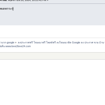
พเดทกระทู้
น้าแรก google
»
ลงประกาศฟรี โฆษณาฟรี โพสต์ฟรี ลงโฆษณาติด Google ลง ประกาศ ขาย บ้าน 
ไข่สั่น www.love2love24.com