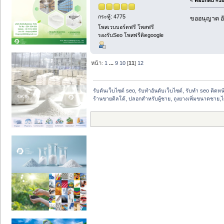
กระทู้: 4775
ขออนุญาต อั
โพสเวบบอร์ดฟรี โพสฟรี
รองรับSeo โพสฟรีติดgoogle
หน้า:
1
...
9
10
[
11
]
12
รับดันเว็บไซต์ seo, รับทำอันดับเว็บไซต์, รับทำ seo ติดห
ร้านขายดิลโด้, ปลอกสําหรับผู้ชาย, ถุงยางเพิ่มขนาดชาย,