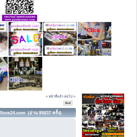
« หน้าที่แล้ว
ต่อไป »
พิมพ์
2love24.com (อ่าน 95837 ครั้ง)