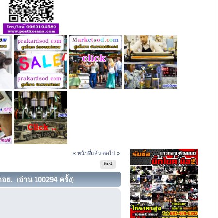
« หน้าที่แล้ว
ต่อไป »
พิมพ์
ย. (อ่าน 100294 ครั้ง)