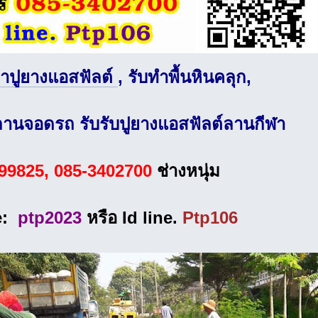
มาปูยางแอสฟัลต์
, รับทำพื้นหินคลุก,
ลานจอดรถ รับรับปูยางแอสฟัลต์ลานกีฬา
99825, 085-3402700
ช่างหนุ่ม
ne:
ptp2023
หรือ Id line.
Ptp106