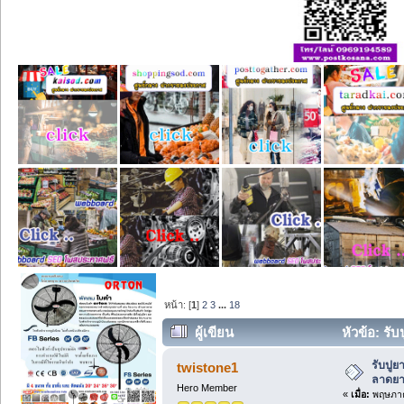
หน้า: [
1
]
2
3
...
18
ผู้เขียน
หัวข้อ: รั
รับปูย
twistone1
ลาดยา
Hero Member
«
เมื่อ:
พฤษภาค