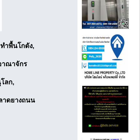
ทำพื้นโกดัง
,
อาณาจักร
ุโลก,
ับลาดยางถนน