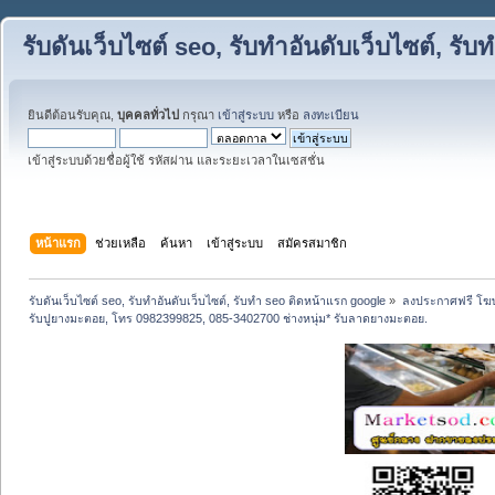
รับดันเว็บไซต์ seo, รับทำอันดับเว็บไซต์, ร
ยินดีต้อนรับคุณ,
บุคคลทั่วไป
กรุณา
เข้าสู่ระบบ
หรือ
ลงทะเบียน
เข้าสู่ระบบด้วยชื่อผู้ใช้ รหัสผ่าน และระยะเวลาในเซสชั่น
หน้าแรก
ช่วยเหลือ
ค้นหา
เข้าสู่ระบบ
สมัครสมาชิก
รับดันเว็บไซต์ seo, รับทำอันดับเว็บไซต์, รับทำ seo ติดหน้าแรก google
»
ลงประกาศฟรี โฆษ
รับปูยางมะตอย, โทร 0982399825, 085-3402700 ช่างหนุ่ม* รับลาดยางมะตอย.