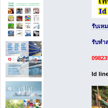
รับเห
รับทำ
09823
Id li