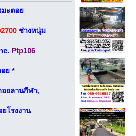
างมะตอย
02700
ช่างหนุ่ม
ine.
Ptp106
อย *
ตอยลานกีฬา,
อยโรงงาน