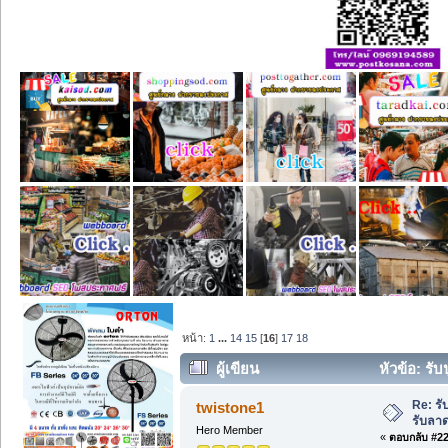
หน้า:
1
...
14
15
[
16
]
17
18
ผู้เขียน
หัวข้อ: รั
Re: รั
twistone1
รับลา
Hero Member
«
ตอบกลับ #225