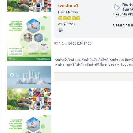
Re: รั
twistone1
รับลา
Hero Member
«
ตอบกลับ #239
กระทู้: 3223
ขออนุญาต อั
หน้า:
1
...
14
15
[
16
]
17
18
รับดันเว็บไซต์ seo, รับทำอันดับเว็บไซต์, รับทำ seo ติดห
ลงประกาศฟรี โปรโมทสินค้าฟรี ซื้อ ขาย เช่า
»
รับปูยาง