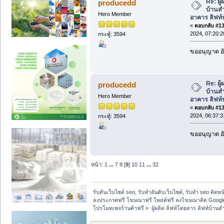
Re: ผู
producedd
บ้านสำ
Hero Member
อาคาร ลิฟท
«
ตอบกลับ #133
2024, 07:20:
กระทู้: 3594
ขออนุญาต อั
Re: ผู
producedd
บ้านสำ
Hero Member
อาคาร ลิฟท
«
ตอบกลับ #134
2024, 06:37:
กระทู้: 3594
ขออนุญาต อั
หน้า:
1
...
7
8
[
9
]
10
11
...
32
รับดันเว็บไซต์ seo, รับทำอันดับเว็บไซต์, รับทำ seo ติดห
ลงประกาศฟรี โฆษณาฟรี โพสต์ฟรี ลงโฆษณาติด Google
โปรโมทเพจร้านค้าฟรี
»
ผู้ผลิต ลิฟท์โดยสาร ลิฟท์บ้าน