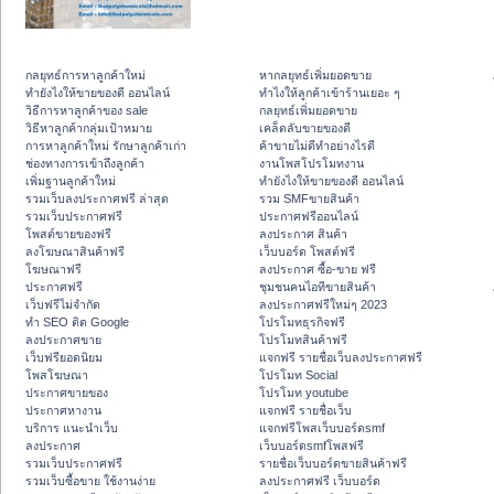
กลยุทธ์การหาลูกค้าใหม่
หากลยุทธ์เพิ่มยอดขาย
ทํายังไงให้ขายของดี ออนไลน์
ทําไงให้ลูกค้าเข้าร้านเยอะ ๆ
วิธีการหาลูกค้าของ sale
กลยุทธ์เพิ่มยอดขาย
วิธีหาลูกค้ากลุ่มเป้าหมาย
เคล็ดลับขายของดี
การหาลูกค้าใหม่ รักษาลูกค้าเก่า
ค้าขายไม่ดีทำอย่างไรดี
ช่องทางการเข้าถึงลูกค้า
งานโพสโปรโมทงาน
เพิ่มฐานลูกค้าใหม่
ทํายังไงให้ขายของดี ออนไลน์
รวมเว็บลงประกาศฟรี ล่าสุด
รวม SMFขายสินค้า
รวมเว็บประกาศฟรี
ประกาศฟรีออนไลน์
โพสต์ขายของฟรี
ลงประกาศ สินค้า
ลงโฆษณาสินค้าฟรี
เว็บบอร์ด โพสต์ฟรี
โฆษณาฟรี
ลงประกาศ ซื้อ-ขาย ฟรี
ประกาศฟรี
ชุมชนคนไอทีขายสินค้า
เว็บฟรีไม่จำกัด
ลงประกาศฟรีใหม่ๆ 2023
ทำ SEO ติด Google
โปรโมทธุรกิจฟรี
ลงประกาศขาย
โปรโมทสินค้าฟรี
เว็บฟรียอดนิยม
แจกฟรี รายชื่อเว็บลงประกาศฟรี
โพสโฆษณา
โปรโมท Social
ประกาศขายของ
โปรโมท youtube
ประกาศหางาน
แจกฟรี รายชื่อเว็บ
บริการ แนะนำเว็บ
แจกฟรีโพสเว็บบอร์ดsmf
ลงประกาศ
เว็บบอร์ดsmfโพสฟรี
รวมเว็บประกาศฟรี
รายชื่อเว็บบอร์ดขายสินค้าฟรี
รวมเว็บซื้อขาย ใช้งานง่าย
ลงประกาศฟรี เว็บบอร์ด