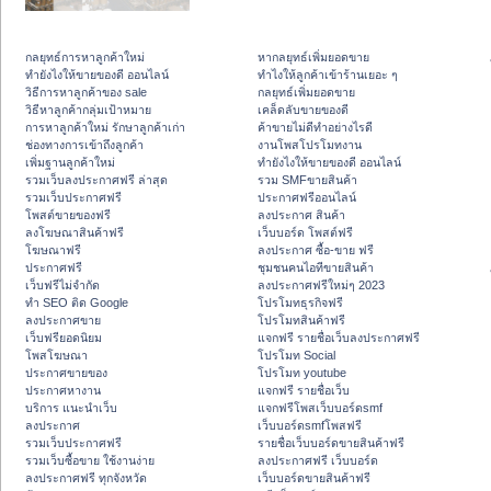
กลยุทธ์การหาลูกค้าใหม่
หากลยุทธ์เพิ่มยอดขาย
ทํายังไงให้ขายของดี ออนไลน์
ทําไงให้ลูกค้าเข้าร้านเยอะ ๆ
วิธีการหาลูกค้าของ sale
กลยุทธ์เพิ่มยอดขาย
วิธีหาลูกค้ากลุ่มเป้าหมาย
เคล็ดลับขายของดี
การหาลูกค้าใหม่ รักษาลูกค้าเก่า
ค้าขายไม่ดีทำอย่างไรดี
ช่องทางการเข้าถึงลูกค้า
งานโพสโปรโมทงาน
เพิ่มฐานลูกค้าใหม่
ทํายังไงให้ขายของดี ออนไลน์
รวมเว็บลงประกาศฟรี ล่าสุด
รวม SMFขายสินค้า
รวมเว็บประกาศฟรี
ประกาศฟรีออนไลน์
โพสต์ขายของฟรี
ลงประกาศ สินค้า
ลงโฆษณาสินค้าฟรี
เว็บบอร์ด โพสต์ฟรี
โฆษณาฟรี
ลงประกาศ ซื้อ-ขาย ฟรี
ประกาศฟรี
ชุมชนคนไอทีขายสินค้า
เว็บฟรีไม่จำกัด
ลงประกาศฟรีใหม่ๆ 2023
ทำ SEO ติด Google
โปรโมทธุรกิจฟรี
ลงประกาศขาย
โปรโมทสินค้าฟรี
เว็บฟรียอดนิยม
แจกฟรี รายชื่อเว็บลงประกาศฟรี
โพสโฆษณา
โปรโมท Social
ประกาศขายของ
โปรโมท youtube
ประกาศหางาน
แจกฟรี รายชื่อเว็บ
บริการ แนะนำเว็บ
แจกฟรีโพสเว็บบอร์ดsmf
ลงประกาศ
เว็บบอร์ดsmfโพสฟรี
รวมเว็บประกาศฟรี
รายชื่อเว็บบอร์ดขายสินค้าฟรี
รวมเว็บซื้อขาย ใช้งานง่าย
ลงประกาศฟรี เว็บบอร์ด
ลงประกาศฟรี ทุกจังหวัด
เว็บบอร์ดขายสินค้าฟรี