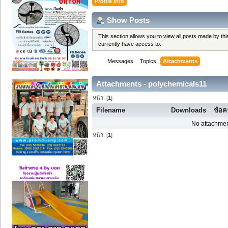
Profile Info
Show Posts
This section allows you to view all posts made by t
currently have access to.
Messages
Topics
Attachments
Attachments - polychemicals11
หน้า: [
1
]
Filename
Downloads
ข้อ
No attachmen
หน้า: [
1
]