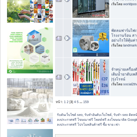
เริ่มโดย
worldpos
พัดลมฟาร์มไฟเ
โรงงานร้อน สาร
อย่างไรให้คุ้มค่
เริ่มโดย
landmar
จำหน่ายเครื่องด
เติมน้ำยาดับเพล
|รุ่งโรจน์
เริ่มโดย
social2th
หน้า:
1
2
[
3
]
4
5
...
159
รับดันเว็บไซต์ seo, รับทำอันดับเว็บไซต์, รับทำ seo ติดห
ลงประกาศฟรี โฆษณาฟรี โพสต์ฟรี ลงโฆษณาติด Google
ลงประกาศฟรี โปรโมทสินค้าฟรี ซื้อ ขาย เช่า