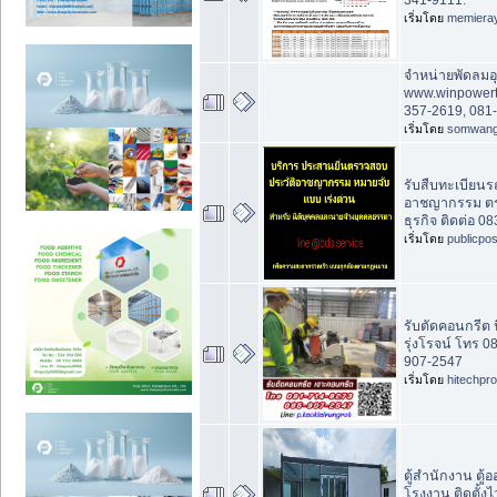
เริ่มโดย
memiera
จำหน่ายพัดลม
www.winpowert
357-2619, 081
เริ่มโดย
somwan
รับสืบทะเบียนร
อาชญากรรม ตร
ธุรกิจ ติดต่อ 0
เริ่มโดย
publicpo
รับตัดคอนกรีต น
รุ่งโรจน์ โทร 
907-2547
เริ่มโดย
hitechpr
ตู้สำนักงาน ตู้
โรงงาน ติดตั้ง