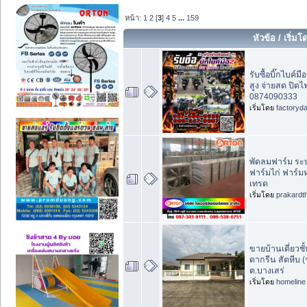
หน้า:
1
2
[
3
]
4
5
...
159
หัวข้อ
/
เริ่มโ
รับซื้อบิ๊กไบค์ม
สูง จ่ายสด ปิด
0874090333
เริ่มโดย
factoryd
พัดลมฟาร์ม ร
ฟาร์มไก่ ฟาร์มห
เทรด
เริ่มโดย
prakardt
ขายบ้านเดี่ยวชั้
ดากรีน สัตหีบ (
ต.บางเสร่
เริ่มโดย
homeline