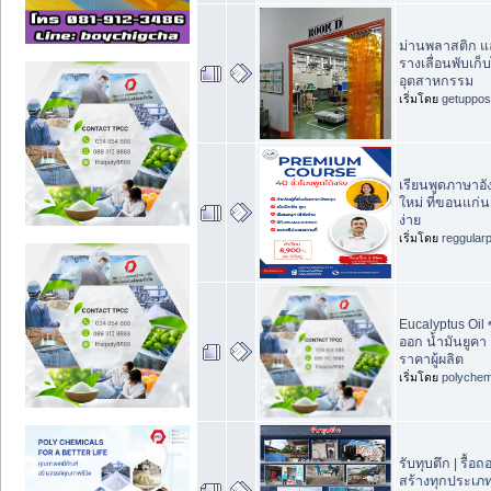
ม่านพลาสติก แล
รางเลื่อนพับเก็
อุตสาหกรรม
เริ่มโดย
getuppos
เรียนพูดภาษาอัง
ใหม่ ที่ขอนแก่น 
ง่าย
เริ่มโดย
reggular
Eucalyptus Oil 
ออก น้ำมันยูคา 
ราคาผู้ผลิต
เริ่มโดย
polychem
รับทุบตึก | รื้
สร้างทุกประเภท