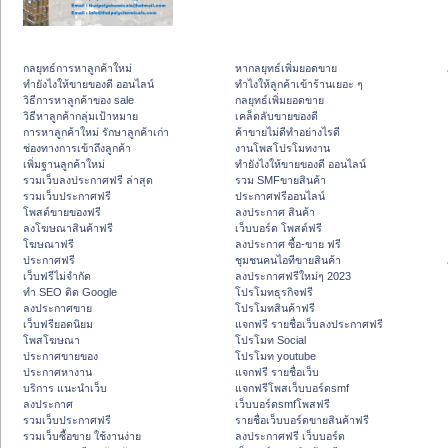
กลยุทธ์การหาลูกค้าใหม่
หากลยุทธ์เพิ่มยอดขาย
ทํายังไงให้ขายของดี ออนไลน์
ทําไงให้ลูกค้าเข้าร้านเยอะ ๆ
วิธีการหาลูกค้าของ sale
กลยุทธ์เพิ่มยอดขาย
วิธีหาลูกค้ากลุ่มเป้าหมาย
เคล็ดลับขายของดี
การหาลูกค้าใหม่ รักษาลูกค้าเก่า
ค้าขายไม่ดีทำอย่างไรดี
ช่องทางการเข้าถึงลูกค้า
งานโพสโปรโมทงาน
เพิ่มฐานลูกค้าใหม่
ทํายังไงให้ขายของดี ออนไลน์
รวมเว็บลงประกาศฟรี ล่าสุด
รวม SMFขายสินค้า
รวมเว็บประกาศฟรี
ประกาศฟรีออนไลน์
โพสต์ขายของฟรี
ลงประกาศ สินค้า
ลงโฆษณาสินค้าฟรี
เว็บบอร์ด โพสต์ฟรี
โฆษณาฟรี
ลงประกาศ ซื้อ-ขาย ฟรี
ประกาศฟรี
ชุมชนคนไอทีขายสินค้า
เว็บฟรีไม่จำกัด
ลงประกาศฟรีใหม่ๆ 2023
ทำ SEO ติด Google
โปรโมทธุรกิจฟรี
ลงประกาศขาย
โปรโมทสินค้าฟรี
เว็บฟรียอดนิยม
แจกฟรี รายชื่อเว็บลงประกาศฟรี
โพสโฆษณา
โปรโมท Social
ประกาศขายของ
โปรโมท youtube
ประกาศหางาน
แจกฟรี รายชื่อเว็บ
บริการ แนะนำเว็บ
แจกฟรีโพสเว็บบอร์ดsmf
ลงประกาศ
เว็บบอร์ดsmfโพสฟรี
รวมเว็บประกาศฟรี
รายชื่อเว็บบอร์ดขายสินค้าฟรี
รวมเว็บซื้อขาย ใช้งานง่าย
ลงประกาศฟรี เว็บบอร์ด