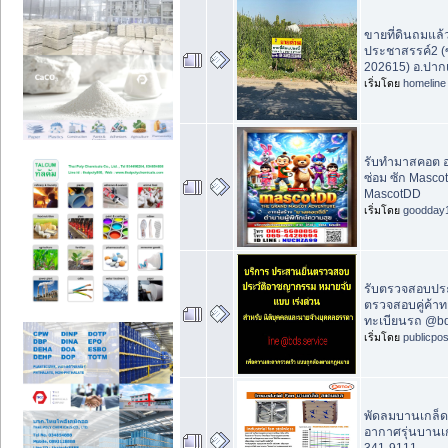
ขายที่ดินถมแล้
ประชาสรรค์2 (ซ
202615) อ.ปากเ
เริ่มโดย
homeline
รับทำมาสคอต อ
ซ่อม ซัก Masco
MascotDD
เริ่มโดย
goodday
รับตรวจสอบประ
ตรวจสอบคู่ค้าทา
ทะเบียนรถ @bd
เริ่มโดย
publicpo
พัดลมบานเกล็
อากาศรุ่นบานเ
341-9111.