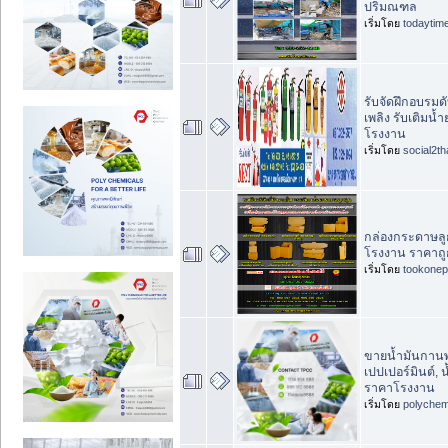
ปริมณฑล
เริ่มโดย
todaytim
รับจัดฝึกอบรมดั
เพลิง รับเติมน้
โรงงาน
เริ่มโดย
social2th
กล่องกระดาษลูกฟ
โรงงาน ราคาถู
เริ่มโดย
tookonep
ขายน้ำมันกานพล
เปปเปอร์มินต์, 
ราคาโรงงาน
เริ่มโดย
polychem