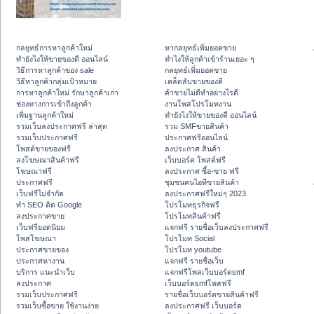
กลยุทธ์การหาลูกค้าใหม่
หากลยุทธ์เพิ่มยอดขาย
ทํายังไงให้ขายของดี ออนไลน์
ทําไงให้ลูกค้าเข้าร้านเยอะ ๆ
วิธีการหาลูกค้าของ sale
กลยุทธ์เพิ่มยอดขาย
วิธีหาลูกค้ากลุ่มเป้าหมาย
เคล็ดลับขายของดี
การหาลูกค้าใหม่ รักษาลูกค้าเก่า
ค้าขายไม่ดีทำอย่างไรดี
ช่องทางการเข้าถึงลูกค้า
งานโพสโปรโมทงาน
เพิ่มฐานลูกค้าใหม่
ทํายังไงให้ขายของดี ออนไลน์
รวมเว็บลงประกาศฟรี ล่าสุด
รวม SMFขายสินค้า
รวมเว็บประกาศฟรี
ประกาศฟรีออนไลน์
โพสต์ขายของฟรี
ลงประกาศ สินค้า
ลงโฆษณาสินค้าฟรี
เว็บบอร์ด โพสต์ฟรี
โฆษณาฟรี
ลงประกาศ ซื้อ-ขาย ฟรี
ประกาศฟรี
ชุมชนคนไอทีขายสินค้า
เว็บฟรีไม่จำกัด
ลงประกาศฟรีใหม่ๆ 2023
ทำ SEO ติด Google
โปรโมทธุรกิจฟรี
ลงประกาศขาย
โปรโมทสินค้าฟรี
เว็บฟรียอดนิยม
แจกฟรี รายชื่อเว็บลงประกาศฟรี
โพสโฆษณา
โปรโมท Social
ประกาศขายของ
โปรโมท youtube
ประกาศหางาน
แจกฟรี รายชื่อเว็บ
บริการ แนะนำเว็บ
แจกฟรีโพสเว็บบอร์ดsmf
ลงประกาศ
เว็บบอร์ดsmfโพสฟรี
รวมเว็บประกาศฟรี
รายชื่อเว็บบอร์ดขายสินค้าฟรี
รวมเว็บซื้อขาย ใช้งานง่าย
ลงประกาศฟรี เว็บบอร์ด