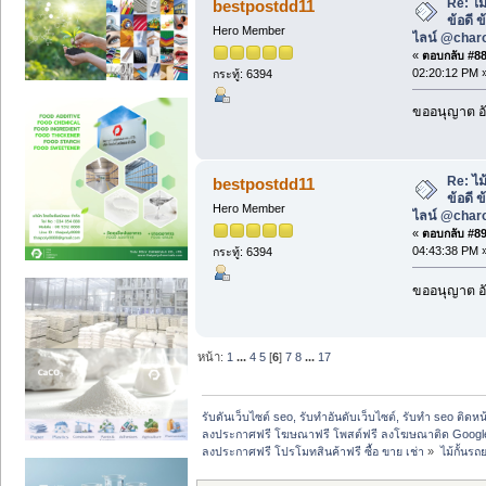
Re: ไม
bestpostdd11
ข้อดี 
Hero Member
ไลน์ @char
«
ตอบกลับ #88 
02:20:12 PM 
กระทู้: 6394
ขออนุญาต อั
Re: ไม
bestpostdd11
ข้อดี 
Hero Member
ไลน์ @char
«
ตอบกลับ #89 
04:43:38 PM 
กระทู้: 6394
ขออนุญาต อั
หน้า:
1
...
4
5
[
6
]
7
8
...
17
รับดันเว็บไซต์ seo, รับทำอันดับเว็บไซต์, รับทำ seo ติดห
ลงประกาศฟรี โฆษณาฟรี โพสต์ฟรี ลงโฆษณาติด Google
ลงประกาศฟรี โปรโมทสินค้าฟรี ซื้อ ขาย เช่า
»
ไม้กั้นรถ