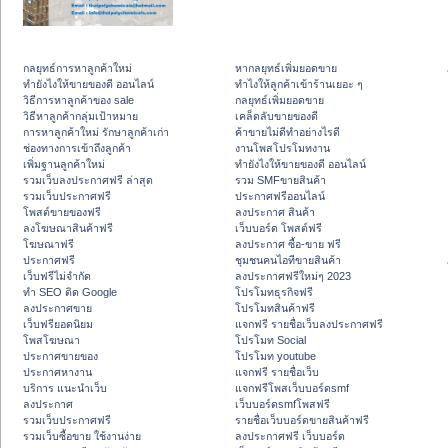
กลยุทธ์การหาลูกค้าใหม่
หากลยุทธ์เพิ่มยอดขาย
ทํายังไงให้ขายของดี ออนไลน์
ทําไงให้ลูกค้าเข้าร้านเยอะ ๆ
วิธีการหาลูกค้าของ sale
กลยุทธ์เพิ่มยอดขาย
วิธีหาลูกค้ากลุ่มเป้าหมาย
เคล็ดลับขายของดี
การหาลูกค้าใหม่ รักษาลูกค้าเก่า
ค้าขายไม่ดีทำอย่างไรดี
ช่องทางการเข้าถึงลูกค้า
งานโพสโปรโมทงาน
เพิ่มฐานลูกค้าใหม่
ทํายังไงให้ขายของดี ออนไลน์
รวมเว็บลงประกาศฟรี ล่าสุด
รวม SMFขายสินค้า
รวมเว็บประกาศฟรี
ประกาศฟรีออนไลน์
โพสต์ขายของฟรี
ลงประกาศ สินค้า
ลงโฆษณาสินค้าฟรี
เว็บบอร์ด โพสต์ฟรี
โฆษณาฟรี
ลงประกาศ ซื้อ-ขาย ฟรี
ประกาศฟรี
ชุมชนคนไอทีขายสินค้า
เว็บฟรีไม่จำกัด
ลงประกาศฟรีใหม่ๆ 2023
ทำ SEO ติด Google
โปรโมทธุรกิจฟรี
ลงประกาศขาย
โปรโมทสินค้าฟรี
เว็บฟรียอดนิยม
แจกฟรี รายชื่อเว็บลงประกาศฟรี
โพสโฆษณา
โปรโมท Social
ประกาศขายของ
โปรโมท youtube
ประกาศหางาน
แจกฟรี รายชื่อเว็บ
บริการ แนะนำเว็บ
แจกฟรีโพสเว็บบอร์ดsmf
ลงประกาศ
เว็บบอร์ดsmfโพสฟรี
รวมเว็บประกาศฟรี
รายชื่อเว็บบอร์ดขายสินค้าฟรี
รวมเว็บซื้อขาย ใช้งานง่าย
ลงประกาศฟรี เว็บบอร์ด