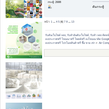
กระทู้: 2688
ดันกระทู้
หน้า:
1
...
4
5
[
6
]
7
8
...
13
รับดันเว็บไซต์ seo, รับทำอันดับเว็บไซต์, รับทำ seo ติดห
ลงประกาศฟรี โฆษณาฟรี โพสต์ฟรี ลงโฆษณาติด Google
ลงประกาศฟรี โปรโมทสินค้าฟรี ซื้อ ขาย เช่า
»
Air Com