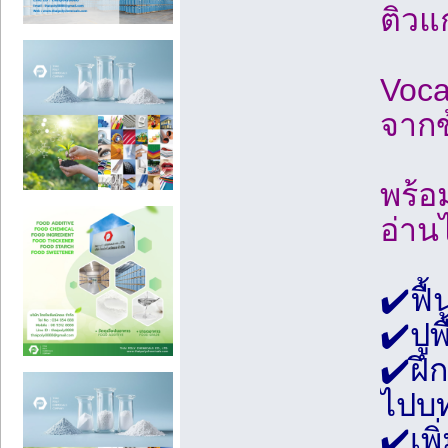
ติวแ
Voca
จากข
พร้อ
อ่าน
✔️ฟื
✔️ปูพ
✔️ฝึ
ไปบท
✔️เพิ