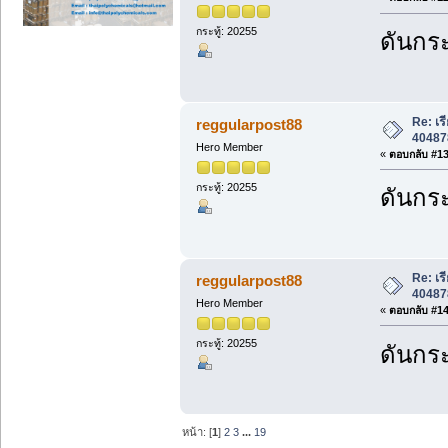
กระทู้: 20255
ดันกระ
Re: เ
reggularpost88
40487
Hero Member
«
ตอบกลับ #13 
กระทู้: 20255
ดันกระ
Re: เ
reggularpost88
40487
Hero Member
«
ตอบกลับ #14 
กระทู้: 20255
ดันกระ
หน้า: [
1
]
2
3
...
19