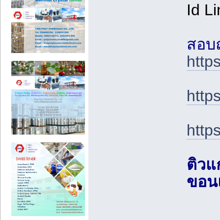
Id Li
สอบถ
https
http
http
ติวแ
ขอนแ