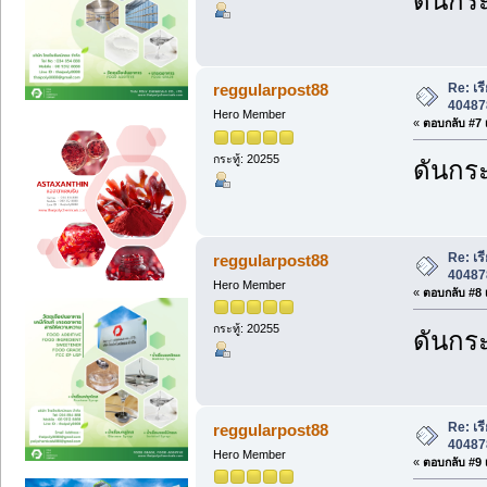
ดันกระ
Re: เ
reggularpost88
40487
Hero Member
«
ตอบกลับ #7 เ
กระทู้: 20255
ดันกระ
Re: เ
reggularpost88
40487
Hero Member
«
ตอบกลับ #8 เ
กระทู้: 20255
ดันกระ
Re: เ
reggularpost88
40487
Hero Member
«
ตอบกลับ #9 เ