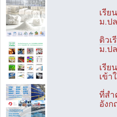
เรีย
ม.ป
ติวเ
ม.ปล
เรีย
เข้า
ที่ส
อังก