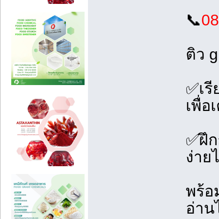
📞
08
ติว 
✅เรี
เพื่
✅ฝึก
ง่าย
พร้อ
อ่าน