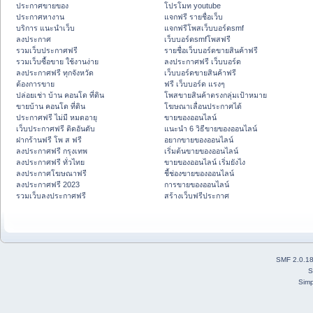
ประกาศขายของ
โปรโมท youtube
ประกาศหางาน
แจกฟรี รายชื่อเว็บ
บริการ แนะนำเว็บ
แจกฟรีโพสเว็บบอร์ดsmf
ลงประกาศ
เว็บบอร์ดsmfโพสฟรี
รวมเว็บประกาศฟรี
รายชื่อเว็บบอร์ดขายสินค้าฟรี
รวมเว็บซื้อขาย ใช้งานง่าย
ลงประกาศฟรี เว็บบอร์ด
ลงประกาศฟรี ทุกจังหวัด
เว็บบอร์ดขายสินค้าฟรี
ต้องการขาย
ฟรี เว็บบอร์ด แรงๆ
ปล่อยเช่า บ้าน คอนโด ที่ดิน
โพสขายสินค้าตรงกลุ่มเป้าหมาย
ขายบ้าน คอนโด ที่ดิน
โฆษณาเลื่อนประกาศได้
ประกาศฟรี ไม่มี หมดอายุ
ขายของออนไลน์
เว็บประกาศฟรี ติดอันดับ
แนะนำ 6 วิธีขายของออนไลน์
ฝากร้านฟรี โพ ส ฟรี
อยากขายของออนไลน์
ลงประกาศฟรี กรุงเทพ
เริ่มต้นขายของออนไลน์
ลงประกาศฟรี ทั่วไทย
ขายของออนไลน์ เริ่มยังไง
ลงประกาศโฆษณาฟรี
ชี้ช่องขายของออนไลน์
ลงประกาศฟรี 2023
การขายของออนไลน์
รวมเว็บลงประกาศฟรี
สร้างเว็บฟรีประกาศ
SMF 2.0.1
S
Simp