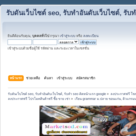
รับดันเว็บไซต์ seo, รับทำอันดับเว็บไซต์, ร
ยินดีต้อนรับคุณ,
บุคคลทั่วไป
กรุณา
เข้าสู่ระบบ
หรือ
ลงทะเบียน
เข้าสู่ระบบด้วยชื่อผู้ใช้ รหัสผ่าน และระยะเวลาในเซสชั่น
หน้าแรก
ช่วยเหลือ
ค้นหา
เข้าสู่ระบบ
สมัครสมาชิก
รับดันเว็บไซต์ seo, รับทำอันดับเว็บไซต์, รับทำ seo ติดหน้าแรก google
»
ลงประกาศฟรี โฆษ
ลงประกาศฟรี โปรโมทสินค้าฟรี ซื้อ ขาย เช่า
»
เรียน grammar ม.ปลาย ขอนแก่น, ติวแกรม