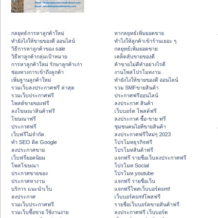
กลยุทธ์การหาลูกค้าใหม่
หากลยุทธ์เพิ่มยอดขาย
ทํายังไงให้ขายของดี ออนไลน์
ทําไงให้ลูกค้าเข้าร้านเยอะ ๆ
วิธีการหาลูกค้าของ sale
กลยุทธ์เพิ่มยอดขาย
วิธีหาลูกค้ากลุ่มเป้าหมาย
เคล็ดลับขายของดี
การหาลูกค้าใหม่ รักษาลูกค้าเก่า
ค้าขายไม่ดีทำอย่างไรดี
ช่องทางการเข้าถึงลูกค้า
งานโพสโปรโมทงาน
เพิ่มฐานลูกค้าใหม่
ทํายังไงให้ขายของดี ออนไลน์
รวมเว็บลงประกาศฟรี ล่าสุด
รวม SMFขายสินค้า
รวมเว็บประกาศฟรี
ประกาศฟรีออนไลน์
โพสต์ขายของฟรี
ลงประกาศ สินค้า
ลงโฆษณาสินค้าฟรี
เว็บบอร์ด โพสต์ฟรี
โฆษณาฟรี
ลงประกาศ ซื้อ-ขาย ฟรี
ประกาศฟรี
ชุมชนคนไอทีขายสินค้า
เว็บฟรีไม่จำกัด
ลงประกาศฟรีใหม่ๆ 2023
ทำ SEO ติด Google
โปรโมทธุรกิจฟรี
ลงประกาศขาย
โปรโมทสินค้าฟรี
เว็บฟรียอดนิยม
แจกฟรี รายชื่อเว็บลงประกาศฟรี
โพสโฆษณา
โปรโมท Social
ประกาศขายของ
โปรโมท youtube
ประกาศหางาน
แจกฟรี รายชื่อเว็บ
บริการ แนะนำเว็บ
แจกฟรีโพสเว็บบอร์ดsmf
ลงประกาศ
เว็บบอร์ดsmfโพสฟรี
รวมเว็บประกาศฟรี
รายชื่อเว็บบอร์ดขายสินค้าฟรี
รวมเว็บซื้อขาย ใช้งานง่าย
ลงประกาศฟรี เว็บบอร์ด