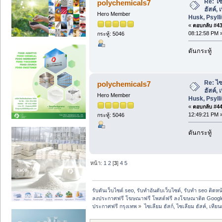
Re: ไซ
polychemicals7
ฮัสค์,
Hero Member
Husk, Psyl
«
ตอบกลับ #43 
08:12:58 PM 
กระทู้: 5046
ดันกระทู้
Re: ไซ
polychemicals7
ฮัสค์,
Hero Member
Husk, Psyl
«
ตอบกลับ #44 
12:49:21 PM 
กระทู้: 5046
ดันกระทู้
หน้า:
1
2
[
3
]
4
5
รับดันเว็บไซต์ seo, รับทำอันดับเว็บไซต์, รับทำ seo ติดห
ลงประกาศฟรี โฆษณาฟรี โพสต์ฟรี ลงโฆษณาติด Google
ประกาศฟรี กรุงเทพ
»
ไซเลียม ฮัสก์, ไซเลียม ฮัสค์, เท