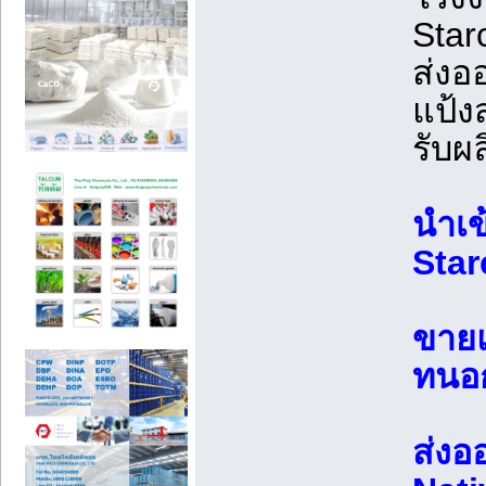
Star
ส่งอ
แป้ง
รับผ
นำเข
Star
ขายแ
ทนอ
ส่งออ