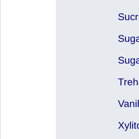
Sucr
Suga
Suga
Treh
Vani
Xyli