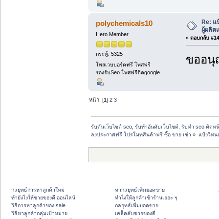
Re: แป
polychemicals10
ผู้ผลิ
Hero Member
«
ตอบกลับ #14 
กระทู้: 5325
ขออนุ
โพสเวบบอร์ดฟรี โพสฟรี
รองรับSeo โพสฟรีติดgoogle
หน้า: [
1
]
2
3
รับดันเว็บไซต์ seo, รับทำอันดับเว็บไซต์, รับทำ seo ติดห
ลงประกาศฟรี โปรโมทสินค้าฟรี ซื้อ ขาย เช่า
»
แป้งวีทน
กลยุทธ์การหาลูกค้าใหม่
หากลยุทธ์เพิ่มยอดขาย
ทํายังไงให้ขายของดี ออนไลน์
ทําไงให้ลูกค้าเข้าร้านเยอะ ๆ
วิธีการหาลูกค้าของ sale
กลยุทธ์เพิ่มยอดขาย
วิธีหาลูกค้ากลุ่มเป้าหมาย
เคล็ดลับขายของดี