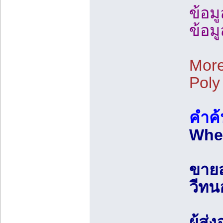
ข้อม
ข้อม
More
Poly
คำค
Whea
ขายส
วีทน
ผู้ส