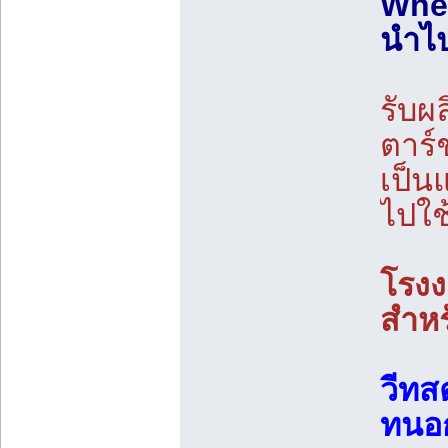
Whea
นำไป
รับผ
ตาร์
เป็น
ไปใ
โรงง
สำหร
วีทส
ทนอก