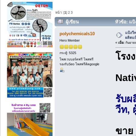
หน้า: [
1
]
2
3
ผู้เขียน
หัวข้อ: แป
แป้งวี
polychemicals10
ผลิตแป
Hero Member
«
เมื่อ:
กันยายน
กระทู้: 5325
โรงง
โพสเวบบอร์ดฟรี โพสฟรี
รองรับSeo โพสฟรีติดgoogle
Nati
รับผ
วีท, 
ขาย