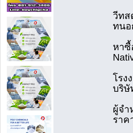
วีทส
ทนอก
หาซื
Nati
โรง
บริษ
ผู้จ
ราคา