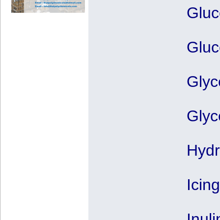
Gluc
Gluc
Glyce
Glyc
Hydr
Icin
Inuli