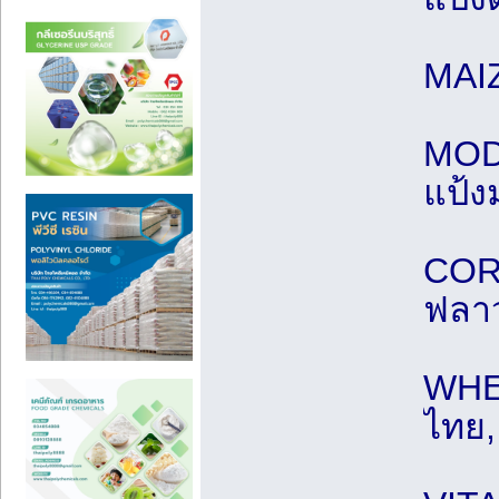
MAIZ
MODI
แป้ง
COR
ฟลา
WHEA
ไทย,