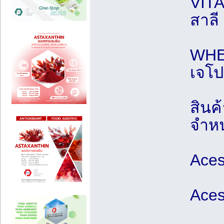
VITA
สาลี
WHEA
เจโป
สินค
จำหน
Aces
Aces