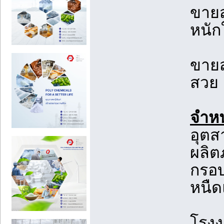
ขายส
หนัก
ขายส
สวย 
จำหน
อุตส
ผลิต
กรอบ
หนืด
โรงง