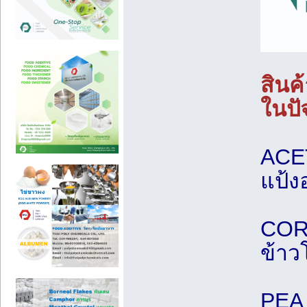
สินค
ในปัจ
ACET
แป้ง
CORN
ข้าว
PEA 