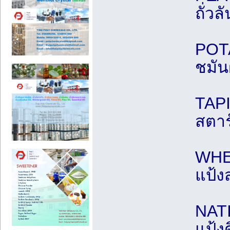
ถั่วล
POTA
ชมันฝ
TAPI
สตาร
WHEA
แป้ง
NATI
แป้ง