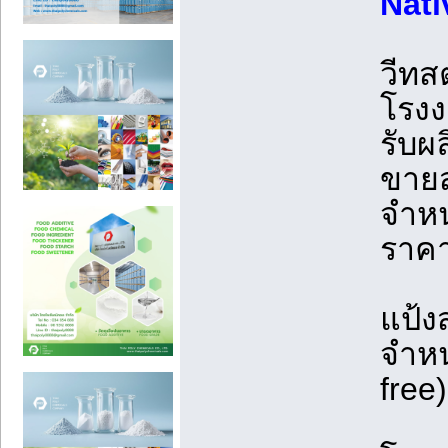
Nati
วีทส
โรงง
รับผ
ขายส
จำหน
ราคา
แป้ง
จำหน
free)