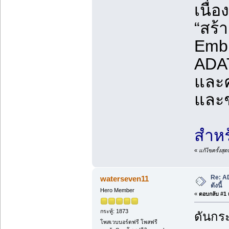
เนื่อ
“สร้
Embr
ADAT
และค
และ
สำหร
«
แก้ไขครั้งส
Re: A
waterseven11
ดังนี้
Hero Member
«
ตอบกลับ #1 เ
กระทู้: 1873
ดันกระ
โพสเวบบอร์ดฟรี โพสฟรี