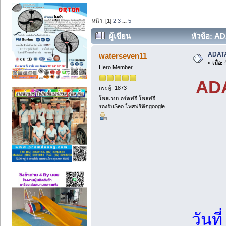
หน้า: [
1
]
2
3
...
5
ผู้เขียน
หัวข้อ: AD
ADATA 
waterseven11
«
เมื่อ:
ก
Hero Member
AD
กระทู้: 1873
โพสเวบบอร์ดฟรี โพสฟรี
รองรับSeo โพสฟรีติดgoogle
วันท