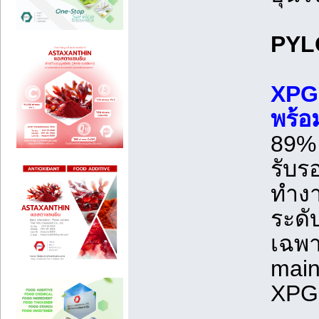
PYL
XPG 
พร้อ
89% 
รับร
ทำงา
ระดั
เฉพา
main
XPG 