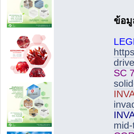
ข้อม
LEG
http
driv
SC 7
soli
INV
inva
INV
mid-