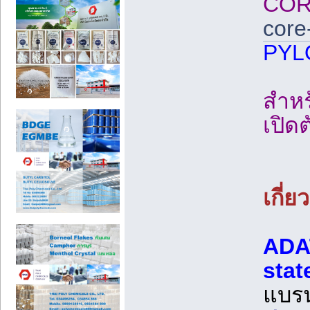
COR
core-
PYL
สำหร
เปิด
เกี่
ADAT
stat
แบรน