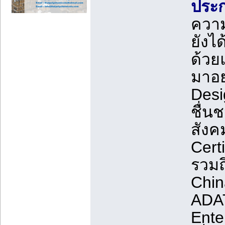
ประก
ความ
ยังไ
ด้วย
มาอย
Desi
ชื่น
สังค
Cert
รวมถ
Chin
ADAT
Ente