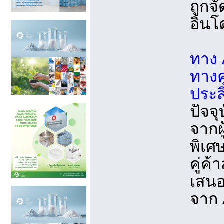
ถูกจ
อินโ
ทาง 
ทางค
ประส
ปัจจ
จากผ
พิเศ
คู่ค
เสนอ
จาก