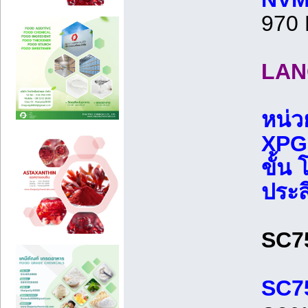
970 
LAN
หน่ว
XPG
ขั้น
ประส
SC7
SC75