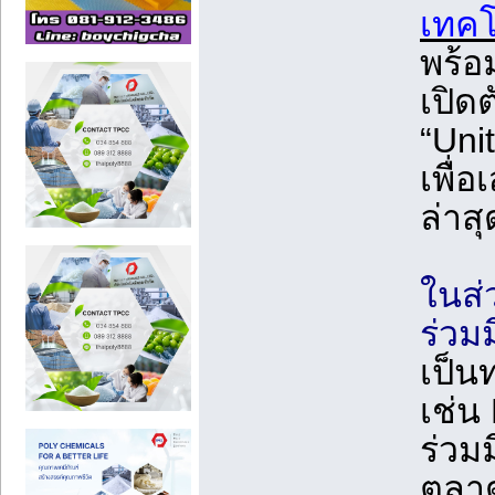
เทคโ
พร้อ
เปิด
“Uni
เพื่
ล่าสุด
ในส่
ร่วม
เป็น
เช่น
ร่วม
ตลาด