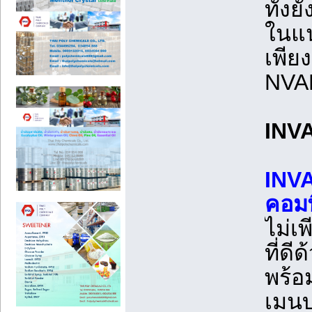
ทั้ง
ในแน
เพีย
NVAD
INV
INVA
คอมพ
ไม่เ
ที่ด
พร้อ
เมนบ