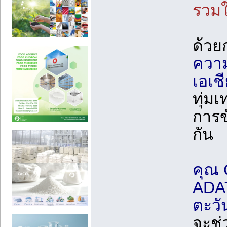
รวมใ
ด้วย
ความ
เอเช
ทุ่ม
การข
กัน
คุณ 
ADAT
ตะวั
จะช่