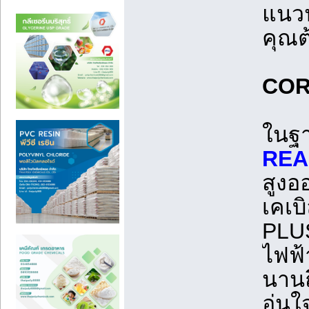
แนวน
คุณต
COR
ในฐา
REA
สูงอ
เคเบ
PLU
ไฟฟ้
นานถ
อุ่น