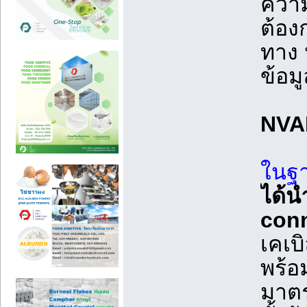
ความ
ต้อง
ทาง 
ข้อม
NVA
ในฐา
ได้น
conn
เคเบ
พร้อ
มาตร