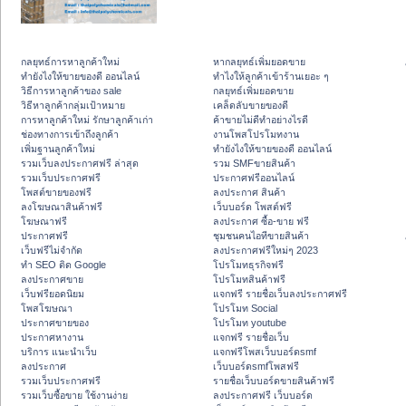
กลยุทธ์การหาลูกค้าใหม่
หากลยุทธ์เพิ่มยอดขาย
ทํายังไงให้ขายของดี ออนไลน์
ทําไงให้ลูกค้าเข้าร้านเยอะ ๆ
วิธีการหาลูกค้าของ sale
กลยุทธ์เพิ่มยอดขาย
วิธีหาลูกค้ากลุ่มเป้าหมาย
เคล็ดลับขายของดี
การหาลูกค้าใหม่ รักษาลูกค้าเก่า
ค้าขายไม่ดีทำอย่างไรดี
ช่องทางการเข้าถึงลูกค้า
งานโพสโปรโมทงาน
เพิ่มฐานลูกค้าใหม่
ทํายังไงให้ขายของดี ออนไลน์
รวมเว็บลงประกาศฟรี ล่าสุด
รวม SMFขายสินค้า
รวมเว็บประกาศฟรี
ประกาศฟรีออนไลน์
โพสต์ขายของฟรี
ลงประกาศ สินค้า
ลงโฆษณาสินค้าฟรี
เว็บบอร์ด โพสต์ฟรี
โฆษณาฟรี
ลงประกาศ ซื้อ-ขาย ฟรี
ประกาศฟรี
ชุมชนคนไอทีขายสินค้า
เว็บฟรีไม่จำกัด
ลงประกาศฟรีใหม่ๆ 2023
ทำ SEO ติด Google
โปรโมทธุรกิจฟรี
ลงประกาศขาย
โปรโมทสินค้าฟรี
เว็บฟรียอดนิยม
แจกฟรี รายชื่อเว็บลงประกาศฟรี
โพสโฆษณา
โปรโมท Social
ประกาศขายของ
โปรโมท youtube
ประกาศหางาน
แจกฟรี รายชื่อเว็บ
บริการ แนะนำเว็บ
แจกฟรีโพสเว็บบอร์ดsmf
ลงประกาศ
เว็บบอร์ดsmfโพสฟรี
รวมเว็บประกาศฟรี
รายชื่อเว็บบอร์ดขายสินค้าฟรี
รวมเว็บซื้อขาย ใช้งานง่าย
ลงประกาศฟรี เว็บบอร์ด