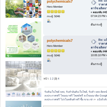
Re: แป
polychemicals7
ราคาส่
Hero Member
ตาร์ช ผลิตจา
«
ตอบกลับ #43 
07:04:23 PM 
กระทู้: 5046
ดันกระทู้
Re: แป
polychemicals7
ราคาส่
Hero Member
ตาร์ช ผลิตจา
«
ตอบกลับ #44 
10:05:10 PM 
กระทู้: 5046
ดันกระทู้
หน้า:
1
2
[
3
]
4
รับดันเว็บไซต์ seo, รับทำอันดับเว็บไซต์, รับทำ seo ติดห
ลงประกาศฟรี โฆษณาฟรี โพสต์ฟรี ลงโฆษณาติด Google
ลงประกาศฟรี โปรโมทสินค้าฟรี ซื้อ ขาย เช่า
»
แป้งถั่ว