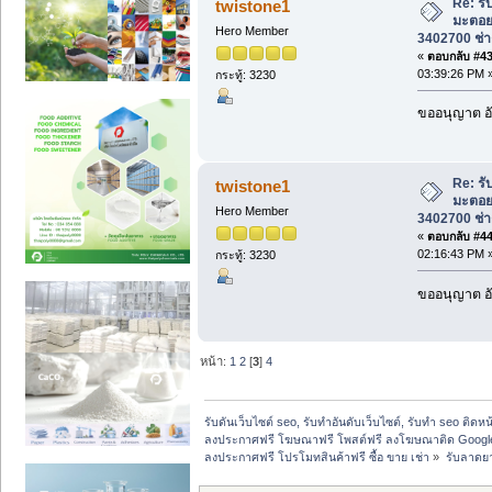
Re: รั
twistone1
มะตอย
Hero Member
3402700 ช่าง
«
ตอบกลับ #43 
03:39:26 PM 
กระทู้: 3230
ขออนุญาต อั
Re: รั
twistone1
มะตอย
Hero Member
3402700 ช่าง
«
ตอบกลับ #44 
02:16:43 PM 
กระทู้: 3230
ขออนุญาต อั
หน้า:
1
2
[
3
]
4
รับดันเว็บไซต์ seo, รับทำอันดับเว็บไซต์, รับทำ seo ติดห
ลงประกาศฟรี โฆษณาฟรี โพสต์ฟรี ลงโฆษณาติด Google
ลงประกาศฟรี โปรโมทสินค้าฟรี ซื้อ ขาย เช่า
»
รับลาดยา