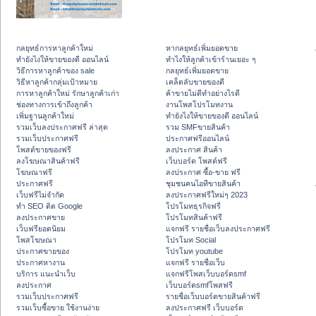
กลยุทธ์การหาลูกค้าใหม่
หากลยุทธ์เพิ่มยอดขาย
ทํายังไงให้ขายของดี ออนไลน์
ทําไงให้ลูกค้าเข้าร้านเยอะ ๆ
วิธีการหาลูกค้าของ sale
กลยุทธ์เพิ่มยอดขาย
วิธีหาลูกค้ากลุ่มเป้าหมาย
เคล็ดลับขายของดี
การหาลูกค้าใหม่ รักษาลูกค้าเก่า
ค้าขายไม่ดีทำอย่างไรดี
ช่องทางการเข้าถึงลูกค้า
งานโพสโปรโมทงาน
เพิ่มฐานลูกค้าใหม่
ทํายังไงให้ขายของดี ออนไลน์
รวมเว็บลงประกาศฟรี ล่าสุด
รวม SMFขายสินค้า
รวมเว็บประกาศฟรี
ประกาศฟรีออนไลน์
โพสต์ขายของฟรี
ลงประกาศ สินค้า
ลงโฆษณาสินค้าฟรี
เว็บบอร์ด โพสต์ฟรี
โฆษณาฟรี
ลงประกาศ ซื้อ-ขาย ฟรี
ประกาศฟรี
ชุมชนคนไอทีขายสินค้า
เว็บฟรีไม่จำกัด
ลงประกาศฟรีใหม่ๆ 2023
ทำ SEO ติด Google
โปรโมทธุรกิจฟรี
ลงประกาศขาย
โปรโมทสินค้าฟรี
เว็บฟรียอดนิยม
แจกฟรี รายชื่อเว็บลงประกาศฟรี
โพสโฆษณา
โปรโมท Social
ประกาศขายของ
โปรโมท youtube
ประกาศหางาน
แจกฟรี รายชื่อเว็บ
บริการ แนะนำเว็บ
แจกฟรีโพสเว็บบอร์ดsmf
ลงประกาศ
เว็บบอร์ดsmfโพสฟรี
รวมเว็บประกาศฟรี
รายชื่อเว็บบอร์ดขายสินค้าฟรี
รวมเว็บซื้อขาย ใช้งานง่าย
ลงประกาศฟรี เว็บบอร์ด