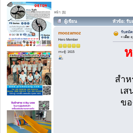
หน้า: [
1
]
ผู้เขียน
หัวข้อ: รั
รับสมั
moozamoz
«
เมื่อ:
ตุ
Hero Member
ห
กระทู้: 1615
สำหร
เสน
ของ