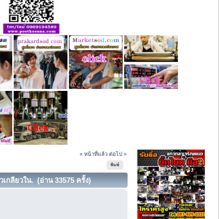
« หน้าที่แล้ว
ต่อไป »
พิมพ์
วเกลียวใน. (อ่าน 33575 ครั้ง)