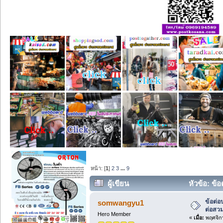
หน้า: [
1
]
2
3
...
9
ผู้เขียน
หัวข้อ: ข้อ
ข้อต่อ
somwangyu1
ต่อสวม
Hero Member
«
เมื่อ:
พฤศจิกา