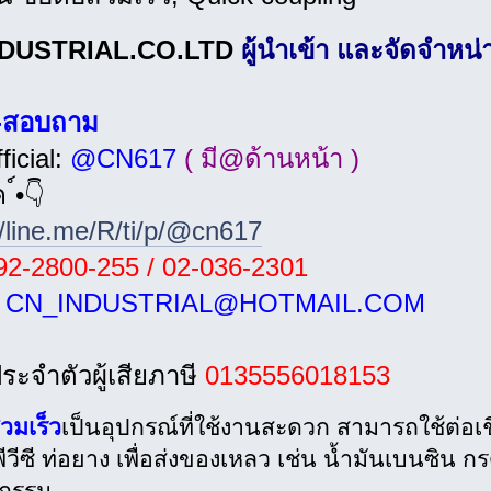
NDUSTRIAL.CO.LTD
ผู้นำเข้า และจัดจำหน่
อ-สอบถาม
ficial:
@CN617
( มี@ด้านหน้า )
 ์•👇
//line.me/R/ti/p/@cn617
92-2800-255 / 02-036-2301
:
CN_INDUSTRIAL@HOTMAIL.COM
ประจำตัวผู้เสียภาษี
0135556018153
วมเร็ว
เป็นอุปกรณ์ที่ใช้งานสะดวก สามารถใช้ต่อเชื่
พีวีซี ท่อยาง เพื่อส่งของเหลว เช่น น้ำมันเบนซิน