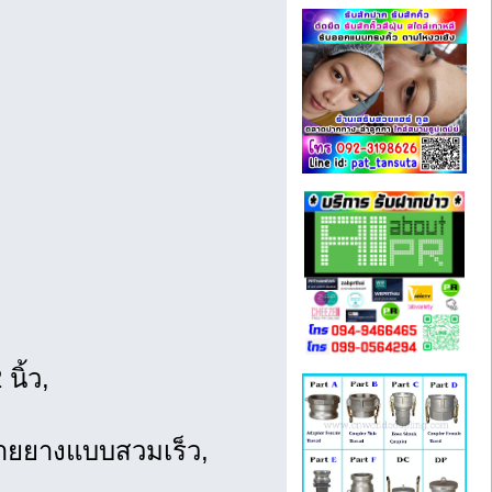
นิ้ว,
อสายยางแบบสวมเร็ว,