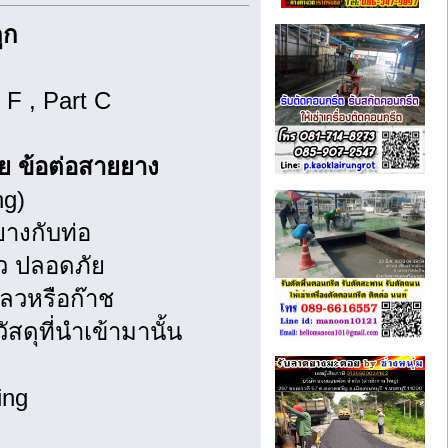
ูก
 F , Part C
่าย ข้อต่อสายยาง
ng)
ยางกับท่อ
็ว ปลอดภัย
ลวหรือก๊าช
ดุที่นำเข้ามานั้น
ing