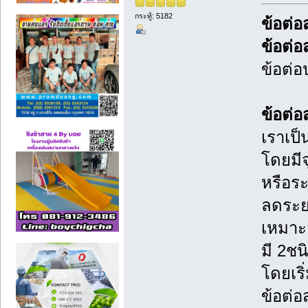
กระทู้: 5182
ข้อต่อ
ข้อต่อ
ข้อต่อ
ข้อต่อ
เราเป็
โดยมีจ
หรือระ
ลดระย
เหมาะส
มี 2ชน
โดยเริ
ข้อต่อ