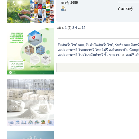
กระทู้: 2689
ดันกระทู้
หน้า:
1
[
2
]
3
4
...
12
รับดันเว็บไซต์ seo, รับทำอันดับเว็บไซต์, รับทำ seo ติดห
ลงประกาศฟรี โฆษณาฟรี โพสต์ฟรี ลงโฆษณาติด Google
ลงประกาศฟรี โปรโมทสินค้าฟรี ซื้อ ขาย เช่า
»
ออฟฟิศให