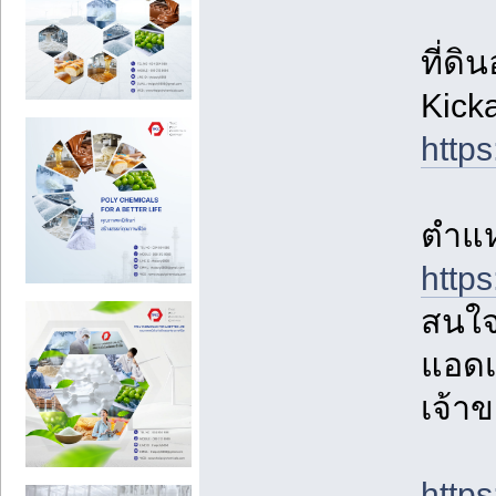
ที่ดิ
Kick
http
ตำแห
http
สนใจ
แอดเ
เจ้า
http