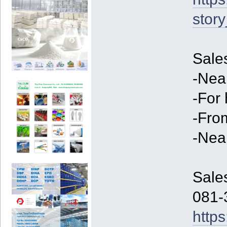
stor
Sale
-Nea
-For 
-Fro
-Nea
Sale
081-
http