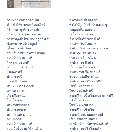
กลยุทธ์การหาลูกค้าใหม่
หากลยุทธ์เพิ่มยอดขาย
ทํายังไงให้ขายของดี ออนไลน์
ทําไงให้ลูกค้าเข้าร้านเยอะ ๆ
วิธีการหาลูกค้าของ sale
กลยุทธ์เพิ่มยอดขาย
วิธีหาลูกค้ากลุ่มเป้าหมาย
เคล็ดลับขายของดี
การหาลูกค้าใหม่ รักษาลูกค้าเก่า
ค้าขายไม่ดีทำอย่างไรดี
ช่องทางการเข้าถึงลูกค้า
งานโพสโปรโมทงาน
เพิ่มฐานลูกค้าใหม่
ทํายังไงให้ขายของดี ออนไลน์
รวมเว็บลงประกาศฟรี ล่าสุด
รวม SMFขายสินค้า
รวมเว็บประกาศฟรี
ประกาศฟรีออนไลน์
โพสต์ขายของฟรี
ลงประกาศ สินค้า
ลงโฆษณาสินค้าฟรี
เว็บบอร์ด โพสต์ฟรี
โฆษณาฟรี
ลงประกาศ ซื้อ-ขาย ฟรี
ประกาศฟรี
ชุมชนคนไอทีขายสินค้า
เว็บฟรีไม่จำกัด
ลงประกาศฟรีใหม่ๆ 2023
ทำ SEO ติด Google
โปรโมทธุรกิจฟรี
ลงประกาศขาย
โปรโมทสินค้าฟรี
เว็บฟรียอดนิยม
แจกฟรี รายชื่อเว็บลงประกาศฟรี
โพสโฆษณา
โปรโมท Social
ประกาศขายของ
โปรโมท youtube
ประกาศหางาน
แจกฟรี รายชื่อเว็บ
บริการ แนะนำเว็บ
แจกฟรีโพสเว็บบอร์ดsmf
ลงประกาศ
เว็บบอร์ดsmfโพสฟรี
รวมเว็บประกาศฟรี
รายชื่อเว็บบอร์ดขายสินค้าฟรี
รวมเว็บซื้อขาย ใช้งานง่าย
ลงประกาศฟรี เว็บบอร์ด