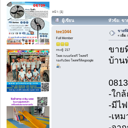
หน้า: [
1
]
ผู้เขียน
หัวข้อ: ขา
ขายที่
tee1044
«
เมื่อ:
ธ
Full Member
ขายท
กระทู้: 217
โพสเวบบอร์ดฟรี โพสฟรี
บ้าน
รองรับSeo โพสฟรีติดgoogle
0813
-ใกล
-มีไ
-เหม
-จาก