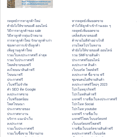
กลยุทธ์การหาลูกค้าใหม่
หากลยุทธ์เพิ่มยอดขาย
ทํายังไงให้ขายของดี ออนไลน์
ทําไงให้ลูกค้าเข้าร้านเยอะ ๆ
วิธีการหาลูกค้าของ sale
กลยุทธ์เพิ่มยอดขาย
วิธีหาลูกค้ากลุ่มเป้าหมาย
เคล็ดลับขายของดี
การหาลูกค้าใหม่ รักษาลูกค้าเก่า
ค้าขายไม่ดีทำอย่างไรดี
ช่องทางการเข้าถึงลูกค้า
งานโพสโปรโมทงาน
เพิ่มฐานลูกค้าใหม่
ทํายังไงให้ขายของดี ออนไลน์
รวมเว็บลงประกาศฟรี ล่าสุด
รวม SMFขายสินค้า
รวมเว็บประกาศฟรี
ประกาศฟรีออนไลน์
โพสต์ขายของฟรี
ลงประกาศ สินค้า
ลงโฆษณาสินค้าฟรี
เว็บบอร์ด โพสต์ฟรี
โฆษณาฟรี
ลงประกาศ ซื้อ-ขาย ฟรี
ประกาศฟรี
ชุมชนคนไอทีขายสินค้า
เว็บฟรีไม่จำกัด
ลงประกาศฟรีใหม่ๆ 2023
ทำ SEO ติด Google
โปรโมทธุรกิจฟรี
ลงประกาศขาย
โปรโมทสินค้าฟรี
เว็บฟรียอดนิยม
แจกฟรี รายชื่อเว็บลงประกาศฟรี
โพสโฆษณา
โปรโมท Social
ประกาศขายของ
โปรโมท youtube
ประกาศหางาน
แจกฟรี รายชื่อเว็บ
บริการ แนะนำเว็บ
แจกฟรีโพสเว็บบอร์ดsmf
ลงประกาศ
เว็บบอร์ดsmfโพสฟรี
รวมเว็บประกาศฟรี
รายชื่อเว็บบอร์ดขายสินค้าฟรี
รวมเว็บซื้อขาย ใช้งานง่าย
ลงประกาศฟรี เว็บบอร์ด