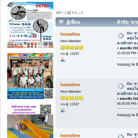
หน้า:
1
[
2
]
3
4
...
6
ผู้เขียน
หัวข้อ: ขา
ต.หลักหก อ.เมือง จ.ปทุมธานี (อ่าน 8692 
Re: ข
homeline
คอนโด 
Hero Member
ต.หลักหก อ.เ
«
ตอบกลับ #15 
11:43:59 PM 
กระทู้: 11537
ขออนุญาต อั
Re: ข
homeline
คอนโด 
Hero Member
ต.หลักหก อ.เ
«
ตอบกลับ #16 
06:00:55 PM 
กระทู้: 11537
ขออนุญาต อั
Re: ข
homeline