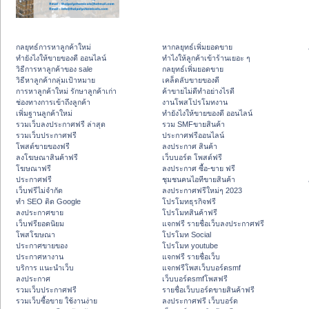
กลยุทธ์การหาลูกค้าใหม่
หากลยุทธ์เพิ่มยอดขาย
ทํายังไงให้ขายของดี ออนไลน์
ทําไงให้ลูกค้าเข้าร้านเยอะ ๆ
วิธีการหาลูกค้าของ sale
กลยุทธ์เพิ่มยอดขาย
วิธีหาลูกค้ากลุ่มเป้าหมาย
เคล็ดลับขายของดี
การหาลูกค้าใหม่ รักษาลูกค้าเก่า
ค้าขายไม่ดีทำอย่างไรดี
ช่องทางการเข้าถึงลูกค้า
งานโพสโปรโมทงาน
เพิ่มฐานลูกค้าใหม่
ทํายังไงให้ขายของดี ออนไลน์
รวมเว็บลงประกาศฟรี ล่าสุด
รวม SMFขายสินค้า
รวมเว็บประกาศฟรี
ประกาศฟรีออนไลน์
โพสต์ขายของฟรี
ลงประกาศ สินค้า
ลงโฆษณาสินค้าฟรี
เว็บบอร์ด โพสต์ฟรี
โฆษณาฟรี
ลงประกาศ ซื้อ-ขาย ฟรี
ประกาศฟรี
ชุมชนคนไอทีขายสินค้า
เว็บฟรีไม่จำกัด
ลงประกาศฟรีใหม่ๆ 2023
ทำ SEO ติด Google
โปรโมทธุรกิจฟรี
ลงประกาศขาย
โปรโมทสินค้าฟรี
เว็บฟรียอดนิยม
แจกฟรี รายชื่อเว็บลงประกาศฟรี
โพสโฆษณา
โปรโมท Social
ประกาศขายของ
โปรโมท youtube
ประกาศหางาน
แจกฟรี รายชื่อเว็บ
บริการ แนะนำเว็บ
แจกฟรีโพสเว็บบอร์ดsmf
ลงประกาศ
เว็บบอร์ดsmfโพสฟรี
รวมเว็บประกาศฟรี
รายชื่อเว็บบอร์ดขายสินค้าฟรี
รวมเว็บซื้อขาย ใช้งานง่าย
ลงประกาศฟรี เว็บบอร์ด