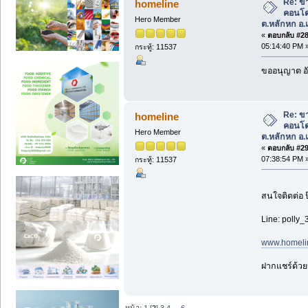
Re: ข
homeline
คอนโด 
Hero Member
ต.หลักหก อ.เ
«
ตอบกลับ #28 
05:14:40 PM 
กระทู้: 11537
ขออนุญาต อั
Re: ข
homeline
คอนโด 
Hero Member
ต.หลักหก อ.เ
«
ตอบกลับ #29 
07:38:54 PM 
กระทู้: 11537
สนใจติดต่อ 
Line: polly_
www.homeli
ฝากแชร์ด้วย
หน้า:
1
[
2
]
3
4
...
6