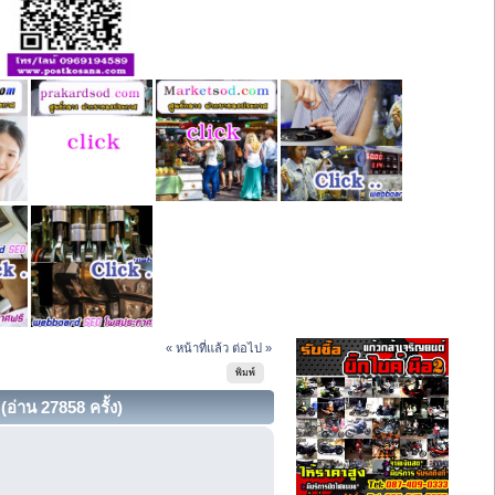
« หน้าที่แล้ว
ต่อไป »
พิมพ์
(อ่าน 27858 ครั้ง)