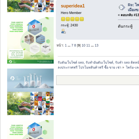
Re: ไพ
superidea1
เมืองข
Hero Member
«
ตอบกลับ #134
กระทู้: 2430
ดันกระทู้
หน้า:
1
...
7
8
[
9
]
10
11
...
13
รับดันเว็บไซต์ seo, รับทำอันดับเว็บไซต์, รับทำ seo ติดห
ลงประกาศฟรี โปรโมทสินค้าฟรี ซื้อ ขาย เช่า
»
ไพร์ม-เล