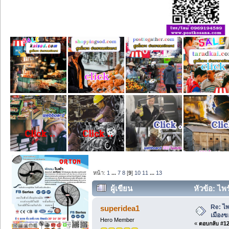
หน้า:
1
...
7
8
[
9
]
10
11
...
13
ผู้เขียน
หัวข้อ: ไพร
Re: ไพ
superidea1
เมืองข
Hero Member
«
ตอบกลับ #120