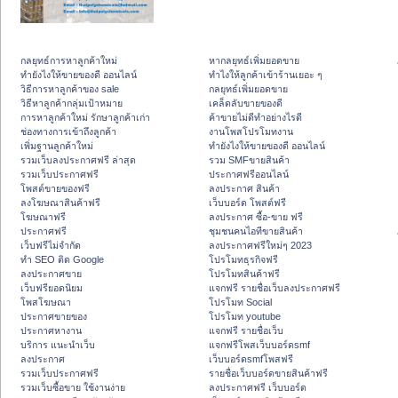
กลยุทธ์การหาลูกค้าใหม่
หากลยุทธ์เพิ่มยอดขาย
ทํายังไงให้ขายของดี ออนไลน์
ทําไงให้ลูกค้าเข้าร้านเยอะ ๆ
วิธีการหาลูกค้าของ sale
กลยุทธ์เพิ่มยอดขาย
วิธีหาลูกค้ากลุ่มเป้าหมาย
เคล็ดลับขายของดี
การหาลูกค้าใหม่ รักษาลูกค้าเก่า
ค้าขายไม่ดีทำอย่างไรดี
ช่องทางการเข้าถึงลูกค้า
งานโพสโปรโมทงาน
เพิ่มฐานลูกค้าใหม่
ทํายังไงให้ขายของดี ออนไลน์
รวมเว็บลงประกาศฟรี ล่าสุด
รวม SMFขายสินค้า
รวมเว็บประกาศฟรี
ประกาศฟรีออนไลน์
โพสต์ขายของฟรี
ลงประกาศ สินค้า
ลงโฆษณาสินค้าฟรี
เว็บบอร์ด โพสต์ฟรี
โฆษณาฟรี
ลงประกาศ ซื้อ-ขาย ฟรี
ประกาศฟรี
ชุมชนคนไอทีขายสินค้า
เว็บฟรีไม่จำกัด
ลงประกาศฟรีใหม่ๆ 2023
ทำ SEO ติด Google
โปรโมทธุรกิจฟรี
ลงประกาศขาย
โปรโมทสินค้าฟรี
เว็บฟรียอดนิยม
แจกฟรี รายชื่อเว็บลงประกาศฟรี
โพสโฆษณา
โปรโมท Social
ประกาศขายของ
โปรโมท youtube
ประกาศหางาน
แจกฟรี รายชื่อเว็บ
บริการ แนะนำเว็บ
แจกฟรีโพสเว็บบอร์ดsmf
ลงประกาศ
เว็บบอร์ดsmfโพสฟรี
รวมเว็บประกาศฟรี
รายชื่อเว็บบอร์ดขายสินค้าฟรี
รวมเว็บซื้อขาย ใช้งานง่าย
ลงประกาศฟรี เว็บบอร์ด