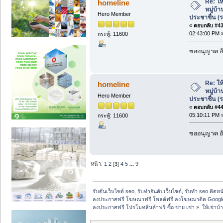
Re: ให้
homeline
หมู่บ้
Hero Member
ประชาชื่น (
«
ตอบกลับ #43 
02:43:00 PM 
กระทู้: 11600
ขออนุญาต อั
Re: ให้
homeline
หมู่บ้
Hero Member
ประชาชื่น (
«
ตอบกลับ #44 
05:10:11 PM 
กระทู้: 11600
ขออนุญาต อั
หน้า:
1
2
[
3
]
4
5
...
9
รับดันเว็บไซต์ seo, รับทำอันดับเว็บไซต์, รับทำ seo ติดห
ลงประกาศฟรี โฆษณาฟรี โพสต์ฟรี ลงโฆษณาติด Google
ลงประกาศฟรี โปรโมทสินค้าฟรี ซื้อ ขาย เช่า
»
ให้เช่าบ้