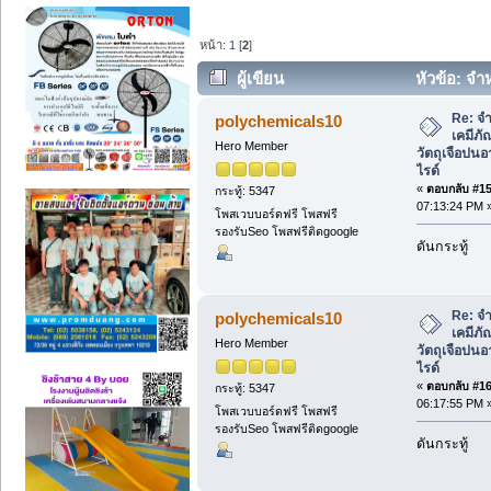
หน้า:
1
[
2
]
ผู้เขียน
หัวข้อ: จำ
วัตถุเจือปนอาหาร แอมโมเนียมคลอไรด์ (อ
Re: จ
polychemicals10
เคมีภั
Hero Member
วัตถุเจือปน
ไรด์
«
ตอบกลับ #15 
กระทู้: 5347
07:13:24 PM 
โพสเวบบอร์ดฟรี โพสฟรี
รองรับSeo โพสฟรีติดgoogle
ดันกระทู้
Re: จ
polychemicals10
เคมีภั
Hero Member
วัตถุเจือปน
ไรด์
«
ตอบกลับ #16 
กระทู้: 5347
06:17:55 PM 
โพสเวบบอร์ดฟรี โพสฟรี
รองรับSeo โพสฟรีติดgoogle
ดันกระทู้