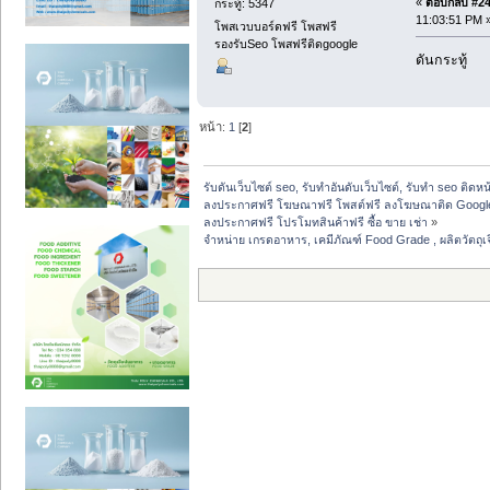
«
ตอบกลับ #24 
กระทู้: 5347
11:03:51 PM 
โพสเวบบอร์ดฟรี โพสฟรี
รองรับSeo โพสฟรีติดgoogle
ดันกระทู้
หน้า:
1
[
2
]
รับดันเว็บไซต์ seo, รับทำอันดับเว็บไซต์, รับทำ seo ติดห
ลงประกาศฟรี โฆษณาฟรี โพสต์ฟรี ลงโฆษณาติด Google
ลงประกาศฟรี โปรโมทสินค้าฟรี ซื้อ ขาย เช่า
»
จำหน่าย เกรดอาหาร, เคมีภัณฑ์ Food Grade , ผลิตวัตถ