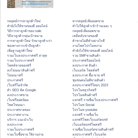
กลยุทธ์การหาลูกค้าใหม่
หากลยุทธ์เพิ่มยอดขาย
ทํายังไงให้ขายของดี ออนไลน์
ทําไงให้ลูกค้าเข้าร้านเยอะ ๆ
วิธีการหาลูกค้าของ sale
กลยุทธ์เพิ่มยอดขาย
วิธีหาลูกค้ากลุ่มเป้าหมาย
เคล็ดลับขายของดี
การหาลูกค้าใหม่ รักษาลูกค้าเก่า
ค้าขายไม่ดีทำอย่างไรดี
ช่องทางการเข้าถึงลูกค้า
งานโพสโปรโมทงาน
เพิ่มฐานลูกค้าใหม่
ทํายังไงให้ขายของดี ออนไลน์
รวมเว็บลงประกาศฟรี ล่าสุด
รวม SMFขายสินค้า
รวมเว็บประกาศฟรี
ประกาศฟรีออนไลน์
โพสต์ขายของฟรี
ลงประกาศ สินค้า
ลงโฆษณาสินค้าฟรี
เว็บบอร์ด โพสต์ฟรี
โฆษณาฟรี
ลงประกาศ ซื้อ-ขาย ฟรี
ประกาศฟรี
ชุมชนคนไอทีขายสินค้า
เว็บฟรีไม่จำกัด
ลงประกาศฟรีใหม่ๆ 2023
ทำ SEO ติด Google
โปรโมทธุรกิจฟรี
ลงประกาศขาย
โปรโมทสินค้าฟรี
เว็บฟรียอดนิยม
แจกฟรี รายชื่อเว็บลงประกาศฟรี
โพสโฆษณา
โปรโมท Social
ประกาศขายของ
โปรโมท youtube
ประกาศหางาน
แจกฟรี รายชื่อเว็บ
บริการ แนะนำเว็บ
แจกฟรีโพสเว็บบอร์ดsmf
ลงประกาศ
เว็บบอร์ดsmfโพสฟรี
รวมเว็บประกาศฟรี
รายชื่อเว็บบอร์ดขายสินค้าฟรี
รวมเว็บซื้อขาย ใช้งานง่าย
ลงประกาศฟรี เว็บบอร์ด