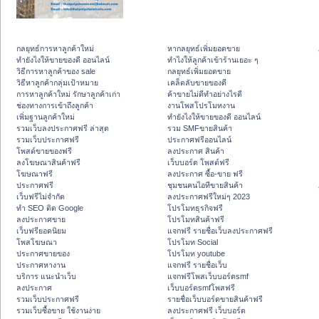
กลยุทธ์การหาลูกค้าใหม่
หากลยุทธ์เพิ่มยอดขาย
ทํายังไงให้ขายของดี ออนไลน์
ทําไงให้ลูกค้าเข้าร้านเยอะ ๆ
วิธีการหาลูกค้าของ sale
กลยุทธ์เพิ่มยอดขาย
วิธีหาลูกค้ากลุ่มเป้าหมาย
เคล็ดลับขายของดี
การหาลูกค้าใหม่ รักษาลูกค้าเก่า
ค้าขายไม่ดีทำอย่างไรดี
ช่องทางการเข้าถึงลูกค้า
งานโพสโปรโมทงาน
เพิ่มฐานลูกค้าใหม่
ทํายังไงให้ขายของดี ออนไลน์
รวมเว็บลงประกาศฟรี ล่าสุด
รวม SMFขายสินค้า
รวมเว็บประกาศฟรี
ประกาศฟรีออนไลน์
โพสต์ขายของฟรี
ลงประกาศ สินค้า
ลงโฆษณาสินค้าฟรี
เว็บบอร์ด โพสต์ฟรี
โฆษณาฟรี
ลงประกาศ ซื้อ-ขาย ฟรี
ประกาศฟรี
ชุมชนคนไอทีขายสินค้า
เว็บฟรีไม่จำกัด
ลงประกาศฟรีใหม่ๆ 2023
ทำ SEO ติด Google
โปรโมทธุรกิจฟรี
ลงประกาศขาย
โปรโมทสินค้าฟรี
เว็บฟรียอดนิยม
แจกฟรี รายชื่อเว็บลงประกาศฟรี
โพสโฆษณา
โปรโมท Social
ประกาศขายของ
โปรโมท youtube
ประกาศหางาน
แจกฟรี รายชื่อเว็บ
บริการ แนะนำเว็บ
แจกฟรีโพสเว็บบอร์ดsmf
ลงประกาศ
เว็บบอร์ดsmfโพสฟรี
รวมเว็บประกาศฟรี
รายชื่อเว็บบอร์ดขายสินค้าฟรี
รวมเว็บซื้อขาย ใช้งานง่าย
ลงประกาศฟรี เว็บบอร์ด