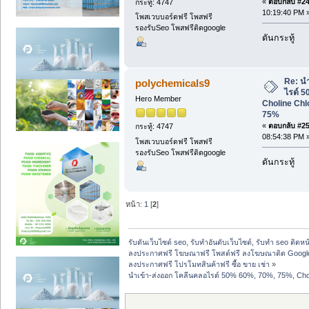
«
ตอบกลับ #24 
กระทู้: 4747
10:19:40 PM 
โพสเวบบอร์ดฟรี โพสฟรี
รองรับSeo โพสฟรีติดgoogle
ดันกระทู้
Re: น
polychemicals9
ไรด์ 
Hero Member
Choline Chl
75%
«
ตอบกลับ #25 
กระทู้: 4747
08:54:38 PM 
โพสเวบบอร์ดฟรี โพสฟรี
รองรับSeo โพสฟรีติดgoogle
ดันกระทู้
หน้า:
1
[
2
]
รับดันเว็บไซต์ seo, รับทำอันดับเว็บไซต์, รับทำ seo ติดห
ลงประกาศฟรี โฆษณาฟรี โพสต์ฟรี ลงโฆษณาติด Google
ลงประกาศฟรี โปรโมทสินค้าฟรี ซื้อ ขาย เช่า
»
นำเข้า-ส่งออก โคลีนคลอไรด์ 50% 60%, 70%, 75%, Ch