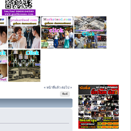
« หน้าที่แล้ว
ต่อไป »
พิมพ์