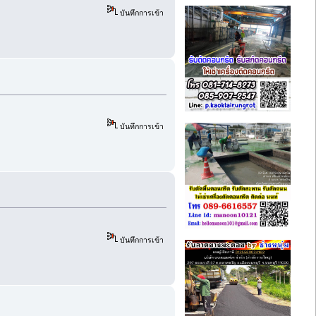
บันทึกการเข้า
บันทึกการเข้า
บันทึกการเข้า