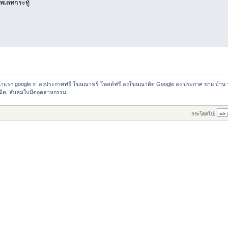
พเดทกระทู้
น้าแรก google
»
ลงประกาศฟรี โฆษณาฟรี โพสต์ฟรี ลงโฆษณาติด Google ลง ประกาศ ขาย บ้าน 
มีด, ลับคมใบมีดอุตสาหกรรม
กระโดดไป: