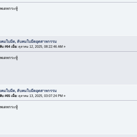
พเดทกระทู้
ับคมใบมีด, ลับคมใบมีดอุตสาหกรรม
ับ #64 เมื่อ:
ตุลาคม 12, 2025, 08:22:46 AM »
พเดทกระทู้
ับคมใบมีด, ลับคมใบมีดอุตสาหกรรม
ับ #65 เมื่อ:
ตุลาคม 13, 2025, 03:07:24 PM »
พเดทกระทู้