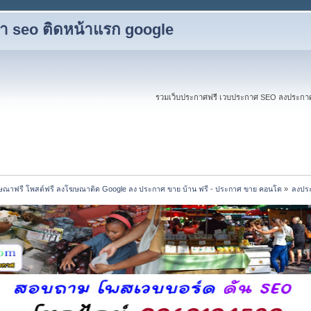
ับทำ seo ติดหน้าแรก google
รวมเว็บประกาศฟรี เวบประกาศ SEO ลงประกาศฟร
ณาฟรี โพสต์ฟรี ลงโฆษณาติด Google ลง ประกาศ ขาย บ้าน ฟรี - ประกาศ ขาย คอนโด
»
ลงประ