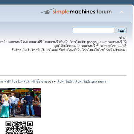
ข่าว:
ี ประกาศฟรี ลงโฆษณาฟรี โฆษณาฟรี เพิ่มเว็บ โปรโมทติด google เว็บลงประกาศฟรี ให้
คุณได้ลงโฆษณา, ประกาศฟรี ซื้อขาย ลงโฆษณาฟรี
รับโพสเว็บ รับโพสต์ บริการโพสต์ รับจ้างโพสต์เว็บ โปรโมทเว็บไซต์ รับจ้างโฆษณา
กาศฟรี โปรโมทสินค้าฟรี ซื้อ ขาย เช่า
»
ลับคมใบมีด, ลับคมใบมีดอุตสาหกรรม