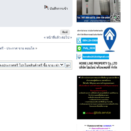
บันทึกการเข้า
พิมพ์
« หน้าที่แล้ว
ต่อไป »
ฟรี - ประกาศ ขาย คอนโด
»