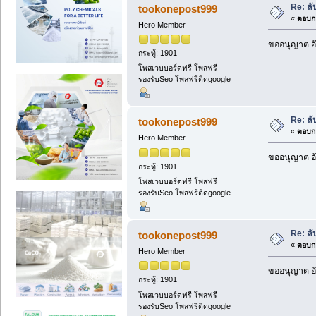
Re: ล
tookonepost999
«
ตอบกล
Hero Member
ขออนุญาต อั
กระทู้: 1901
โพสเวบบอร์ดฟรี โพสฟรี
รองรับSeo โพสฟรีติดgoogle
Re: ล
tookonepost999
«
ตอบกล
Hero Member
ขออนุญาต อั
กระทู้: 1901
โพสเวบบอร์ดฟรี โพสฟรี
รองรับSeo โพสฟรีติดgoogle
Re: ล
tookonepost999
«
ตอบกล
Hero Member
ขออนุญาต อั
กระทู้: 1901
โพสเวบบอร์ดฟรี โพสฟรี
รองรับSeo โพสฟรีติดgoogle