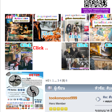
หน้า:
1
...
3
4
[
5
]
6
ผู้เขียน
หัวข้อ: ลั
Re: ล
tookonepost999
«
ตอบกล
Hero Member
ขออนุญาต อั