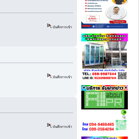
บันทึกการเข้า
บันทึกการเข้า
บันทึกการเข้า