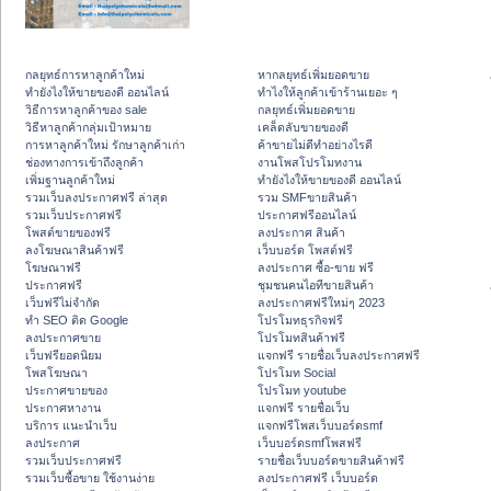
กลยุทธ์การหาลูกค้าใหม่
หากลยุทธ์เพิ่มยอดขาย
ทํายังไงให้ขายของดี ออนไลน์
ทําไงให้ลูกค้าเข้าร้านเยอะ ๆ
วิธีการหาลูกค้าของ sale
กลยุทธ์เพิ่มยอดขาย
วิธีหาลูกค้ากลุ่มเป้าหมาย
เคล็ดลับขายของดี
การหาลูกค้าใหม่ รักษาลูกค้าเก่า
ค้าขายไม่ดีทำอย่างไรดี
ช่องทางการเข้าถึงลูกค้า
งานโพสโปรโมทงาน
เพิ่มฐานลูกค้าใหม่
ทํายังไงให้ขายของดี ออนไลน์
รวมเว็บลงประกาศฟรี ล่าสุด
รวม SMFขายสินค้า
รวมเว็บประกาศฟรี
ประกาศฟรีออนไลน์
โพสต์ขายของฟรี
ลงประกาศ สินค้า
ลงโฆษณาสินค้าฟรี
เว็บบอร์ด โพสต์ฟรี
โฆษณาฟรี
ลงประกาศ ซื้อ-ขาย ฟรี
ประกาศฟรี
ชุมชนคนไอทีขายสินค้า
เว็บฟรีไม่จำกัด
ลงประกาศฟรีใหม่ๆ 2023
ทำ SEO ติด Google
โปรโมทธุรกิจฟรี
ลงประกาศขาย
โปรโมทสินค้าฟรี
เว็บฟรียอดนิยม
แจกฟรี รายชื่อเว็บลงประกาศฟรี
โพสโฆษณา
โปรโมท Social
ประกาศขายของ
โปรโมท youtube
ประกาศหางาน
แจกฟรี รายชื่อเว็บ
บริการ แนะนำเว็บ
แจกฟรีโพสเว็บบอร์ดsmf
ลงประกาศ
เว็บบอร์ดsmfโพสฟรี
รวมเว็บประกาศฟรี
รายชื่อเว็บบอร์ดขายสินค้าฟรี
รวมเว็บซื้อขาย ใช้งานง่าย
ลงประกาศฟรี เว็บบอร์ด