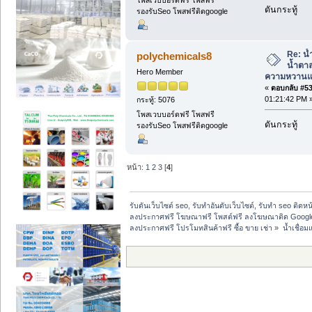
โพสเวบบอร์ดฟรี โพสฟรี
ดันกระทู้
รองรับSeo โพสฟรีติดgoogle
Re: น้
polychemicals8
น้ำตา
Hero Member
ความหวานแค
«
ตอบกลับ #53 
01:21:42 PM 
กระทู้: 5076
โพสเวบบอร์ดฟรี โพสฟรี
ดันกระทู้
รองรับSeo โพสฟรีติดgoogle
หน้า:
1
2
3
[
4
]
รับดันเว็บไซต์ seo, รับทำอันดับเว็บไซต์, รับทำ seo ติดห
ลงประกาศฟรี โฆษณาฟรี โพสต์ฟรี ลงโฆษณาติด Google
ลงประกาศฟรี โปรโมทสินค้าฟรี ซื้อ ขาย เช่า
»
น้ำเชื่อ