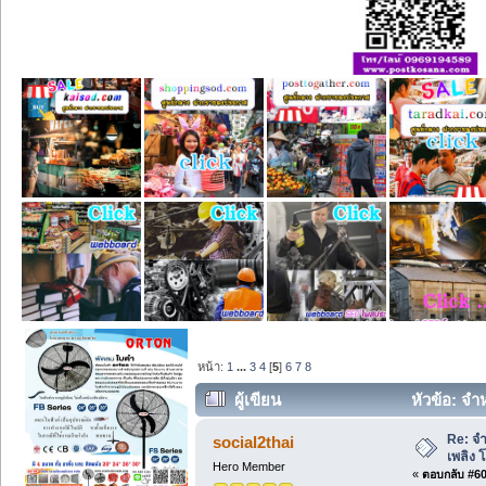
หน้า:
1
...
3
4
[
5
]
6
7
8
ผู้เขียน
หัวข้อ: จำ
Re: จำ
social2thai
เพลิง 
Hero Member
«
ตอบกลับ #60 