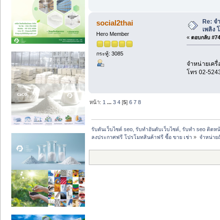
Re: จำ
social2thai
เพลิง 
Hero Member
«
ตอบกลับ #74 
กระทู้: 3085
จำหน่ายเครื่
โทร 02-524
หน้า:
1
...
3
4
[
5
]
6
7
8
รับดันเว็บไซต์ seo, รับทำอันดับเว็บไซต์, รับทำ seo ติดห
ลงประกาศฟรี โปรโมทสินค้าฟรี ซื้อ ขาย เช่า
»
จำหน่ายถ