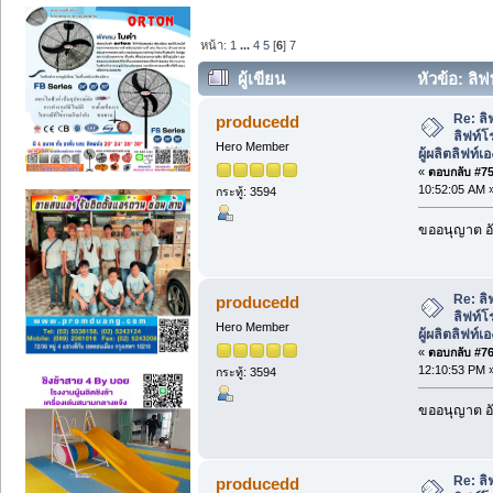
หน้า:
1
...
4
5
[
6
]
7
ผู้เขียน
หัวข้อ: ลิ
ผู้ผลิตลิฟท์เอง จึงมีราคาถูก. (อ่าน 3206 ค
Re: ลิ
producedd
ลิฟท์โ
Hero Member
ผู้ผลิตลิฟท์เ
«
ตอบกลับ #75 
10:52:05 AM 
กระทู้: 3594
ขออนุญาต อั
Re: ลิ
producedd
ลิฟท์โ
Hero Member
ผู้ผลิตลิฟท์เ
«
ตอบกลับ #76 
12:10:53 PM 
กระทู้: 3594
ขออนุญาต อั
Re: ลิ
producedd