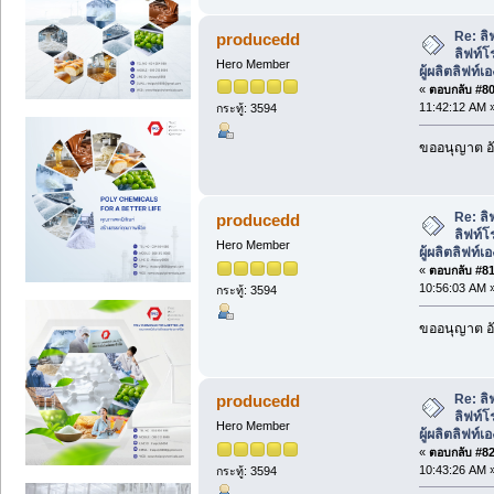
Re: ลิ
producedd
ลิฟท์โ
Hero Member
ผู้ผลิตลิฟท์เ
«
ตอบกลับ #80 
11:42:12 AM 
กระทู้: 3594
ขออนุญาต อั
Re: ลิ
producedd
ลิฟท์โ
Hero Member
ผู้ผลิตลิฟท์เ
«
ตอบกลับ #81 
10:56:03 AM 
กระทู้: 3594
ขออนุญาต อั
Re: ลิ
producedd
ลิฟท์โ
Hero Member
ผู้ผลิตลิฟท์เ
«
ตอบกลับ #82 
10:43:26 AM 
กระทู้: 3594