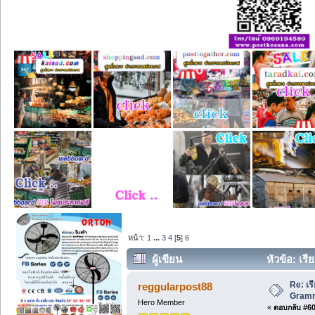
หน้า:
1
...
3
4
[
5
]
6
ผู้เขียน
หัวข้อ: เร
Re: เร
reggularpost88
Gramma
Hero Member
«
ตอบกลับ #60 