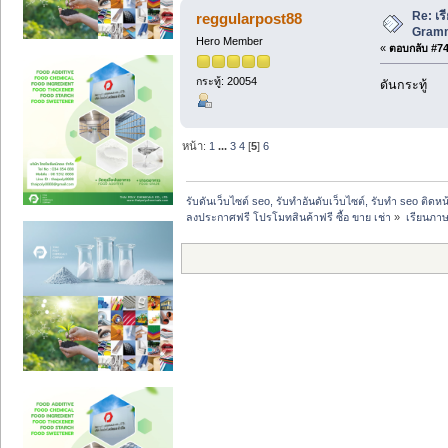
Re: เร
reggularpost88
Gramma
Hero Member
«
ตอบกลับ #74 
กระทู้: 20054
ดันกระทู้
หน้า:
1
...
3
4
[
5
]
6
รับดันเว็บไซต์ seo, รับทำอันดับเว็บไซต์, รับทำ seo ติดห
ลงประกาศฟรี โปรโมทสินค้าฟรี ซื้อ ขาย เช่า
»
เรียนภาษ