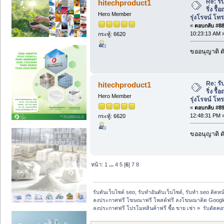
Re: รั
hitechproduct1
ริ่ง รื
Hero Member
รุ่งโรจน์ โ
«
ตอบกลับ #88 
10:23:13 AM 
กระทู้: 6620
ขออนุญาติ ดั
Re: รั
hitechproduct1
ริ่ง รื
Hero Member
รุ่งโรจน์ โ
«
ตอบกลับ #89 
12:48:31 PM 
กระทู้: 6620
ขออนุญาติ ดั
หน้า:
1
...
4
5
[
6
]
7
8
รับดันเว็บไซต์ seo, รับทำอันดับเว็บไซต์, รับทำ seo ติดห
ลงประกาศฟรี โฆษณาฟรี โพสต์ฟรี ลงโฆษณาติด Google
ลงประกาศฟรี โปรโมทสินค้าฟรี ซื้อ ขาย เช่า
»
รับตัดคอ