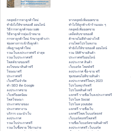
กลยุทธ์การหาลูกค้าใหม่
หากลยุทธ์เพิ่มยอดขาย
ทํายังไงให้ขายของดี ออนไลน์
ทําไงให้ลูกค้าเข้าร้านเยอะ ๆ
วิธีการหาลูกค้าของ sale
กลยุทธ์เพิ่มยอดขาย
วิธีหาลูกค้ากลุ่มเป้าหมาย
เคล็ดลับขายของดี
การหาลูกค้าใหม่ รักษาลูกค้าเก่า
ค้าขายไม่ดีทำอย่างไรดี
ช่องทางการเข้าถึงลูกค้า
งานโพสโปรโมทงาน
เพิ่มฐานลูกค้าใหม่
ทํายังไงให้ขายของดี ออนไลน์
รวมเว็บลงประกาศฟรี ล่าสุด
รวม SMFขายสินค้า
รวมเว็บประกาศฟรี
ประกาศฟรีออนไลน์
โพสต์ขายของฟรี
ลงประกาศ สินค้า
ลงโฆษณาสินค้าฟรี
เว็บบอร์ด โพสต์ฟรี
โฆษณาฟรี
ลงประกาศ ซื้อ-ขาย ฟรี
ประกาศฟรี
ชุมชนคนไอทีขายสินค้า
เว็บฟรีไม่จำกัด
ลงประกาศฟรีใหม่ๆ 2023
ทำ SEO ติด Google
โปรโมทธุรกิจฟรี
ลงประกาศขาย
โปรโมทสินค้าฟรี
เว็บฟรียอดนิยม
แจกฟรี รายชื่อเว็บลงประกาศฟรี
โพสโฆษณา
โปรโมท Social
ประกาศขายของ
โปรโมท youtube
ประกาศหางาน
แจกฟรี รายชื่อเว็บ
บริการ แนะนำเว็บ
แจกฟรีโพสเว็บบอร์ดsmf
ลงประกาศ
เว็บบอร์ดsmfโพสฟรี
รวมเว็บประกาศฟรี
รายชื่อเว็บบอร์ดขายสินค้าฟรี
รวมเว็บซื้อขาย ใช้งานง่าย
ลงประกาศฟรี เว็บบอร์ด