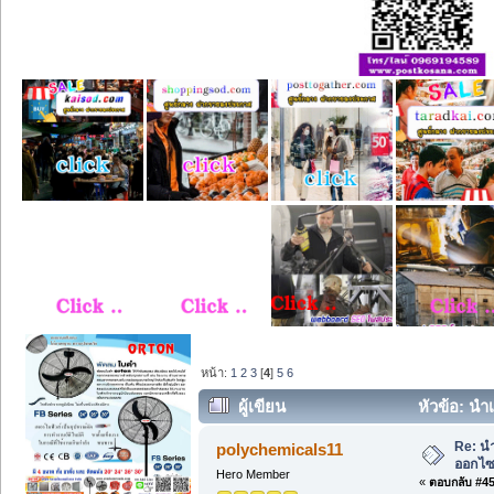
หน้า:
1
2
3
[
4
]
5
6
ผู้เขียน
หัวข้อ: นำ
Re: น
polychemicals11
ออกไซด
Hero Member
«
ตอบกลับ #45 