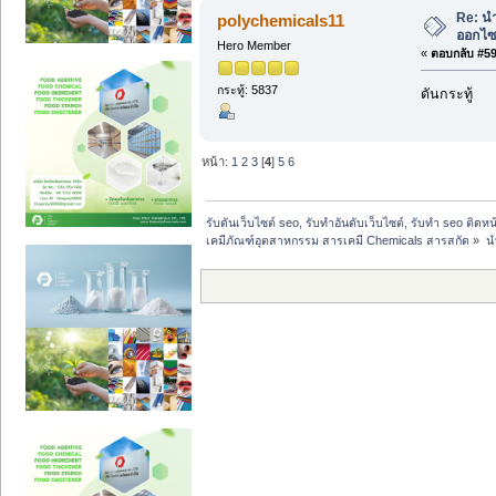
Re: น
polychemicals11
ออกไซด
Hero Member
«
ตอบกลับ #59 
กระทู้: 5837
ดันกระทู้
หน้า:
1
2
3
[
4
]
5
6
รับดันเว็บไซต์ seo, รับทำอันดับเว็บไซต์, รับทำ seo ติดห
เคมีภัณฑ์อุตสาหกรรม สารเคมี Chemicals สารสกัด
»
น