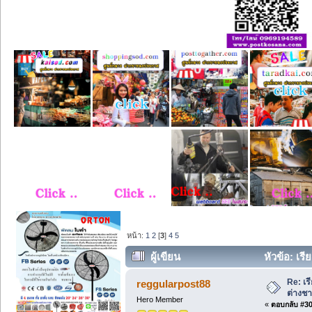
หน้า:
1
2
[
3
]
4
5
ผู้เขียน
หัวข้อ: เรี
Re: เร
reggularpost88
ต่างชา
Hero Member
«
ตอบกลับ #30 