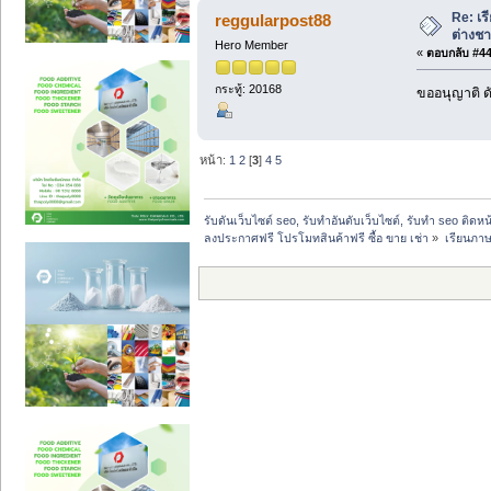
Re: เร
reggularpost88
ต่างชา
Hero Member
«
ตอบกลับ #44 
กระทู้: 20168
ขออนุญาติ ดั
หน้า:
1
2
[
3
]
4
5
รับดันเว็บไซต์ seo, รับทำอันดับเว็บไซต์, รับทำ seo ติดห
ลงประกาศฟรี โปรโมทสินค้าฟรี ซื้อ ขาย เช่า
»
เรียนภาษ