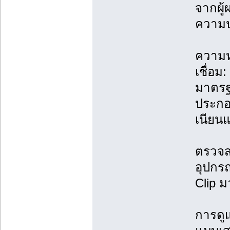
จากผู้ผ
ความป
ความห
เชื่อม
มาตรฐา
ประก
เนียนแ
ตรวจส
อุปกรณ
Clip ม
การดู