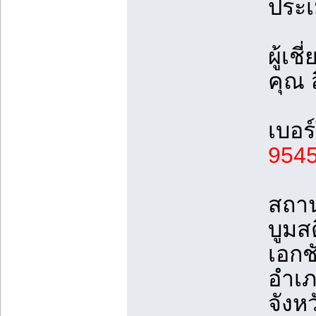
ประเ
ผู้เ
คุณ ส
เบอร
954
สถานท
บูมส
เอกช
อำเภ
จังห