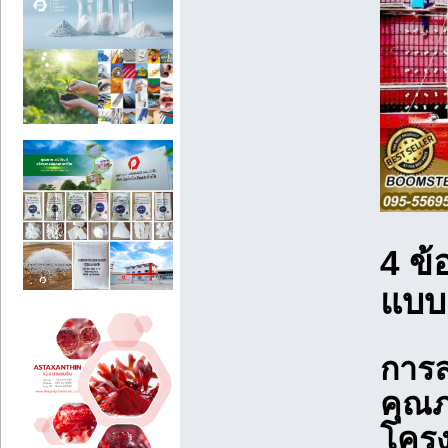
4 ข้
แบบ
การล
คุณภ
โครง