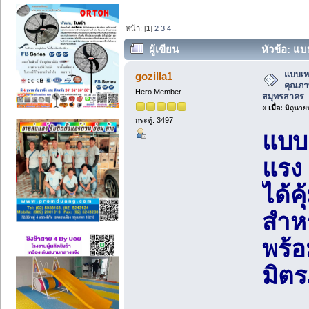
หน้า: [
1
]
2
3
4
ผู้เขียน
หัวข้อ: แบ
สมุทรสาคร (อ่าน 339 ครั้ง)
แบบเห
gozilla1
คุณภาพ
Hero Member
สมุทรสาคร
«
เมื่อ:
มิถุนาย
กระทู้: 3497
แบบ
แรง
ได้ค
สำห
พร้อ
มิต