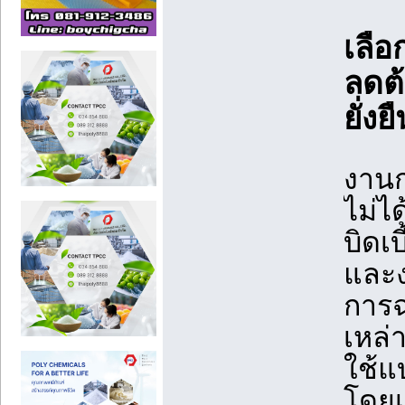
เลือ
ลดต้
ยั่งย
งานก
ไม่ไ
บิดเ
และ
การฉ
เหล่
ใช้แ
โดยเ