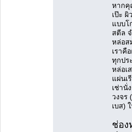
หากคุ
เป๊ะ ผ
แบบโก่
สตีล 
หล่อส
เราคื
ทุกประ
หล่อเ
แผ่นเ
เช่านั
วงจร (
เบส) ใ
ช่อง