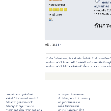
คุณภาพ
Hero Member
สมุทรสาคร
«
ตอบกลับ #14 
10:22:50 AM 
กระทู้: 3497
ดันกระ
หน้า: [
1
]
2
3
4
รับดันเว็บไซต์ seo, รับทำอันดับเว็บไซต์, รับทำ seo ติดห
ลงประกาศฟรี โฆษณาฟรี โพสต์ฟรี ลงโฆษณาติด Google
ลงประกาศฟรี โปรโมทสินค้าฟรี ซื้อ ขาย เช่า
»
แบบเหล็ก
กลยุทธ์การหาลูกค้าใหม่
หากลยุทธ์เพิ่มยอดขาย
ทํายังไงให้ขายของดี ออนไลน์
ทําไงให้ลูกค้าเข้าร้านเยอะ ๆ
วิธีการหาลูกค้าของ sale
กลยุทธ์เพิ่มยอดขาย
วิธีหาลูกค้ากลุ่มเป้าหมาย
เคล็ดลับขายของดี
การหาลูกค้าใหม่ รักษาลูกค้าเก่า
ค้าขายไม่ดีทำอย่างไรดี