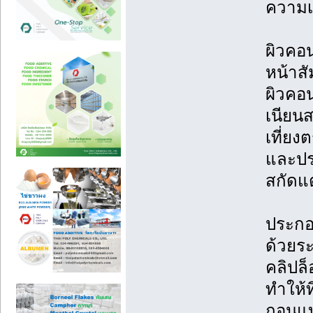
ความเ
ผิวคอ
หน้าสั
ผิวคอ
เนียนส
เที่ย
และปร
สกัดแ
ประกอ
ด้วยระ
คลิปล
ทำให้ท
ถอนแบ