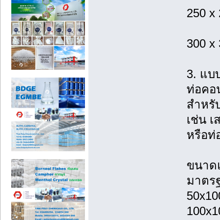
250 x
300 x
3. แบ
ท่อคอ
สำหรั
เช่น เ
หรือท
ขนาดแ
มาตรฐ
50x10
100x1