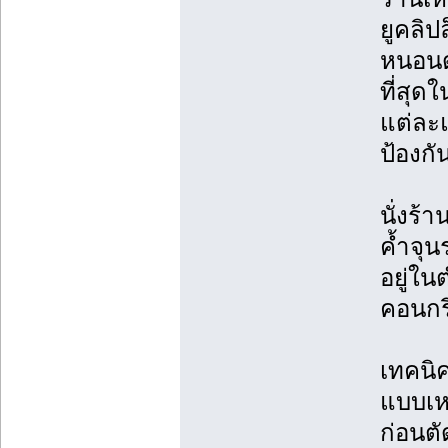
ยูคลิป
หนอนดำ
ที่สุ
แต่ละแ
ป้องกัน
นั่งร้
ค้ำจุ
อยู่ใน
คอนกร
เทคนิ
แบบเห
ก่อนตั