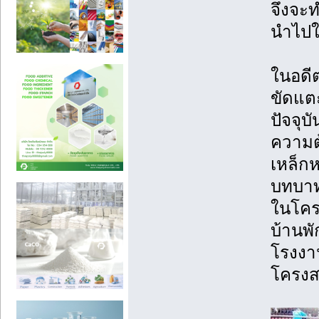
จึงจะ
นำไปใช
ในอดีต
ขัดแตะ
ปัจจุบ
ความต
เหล็กห
บทบาท
ในโครง
บ้านพ
โรงงา
โครงส