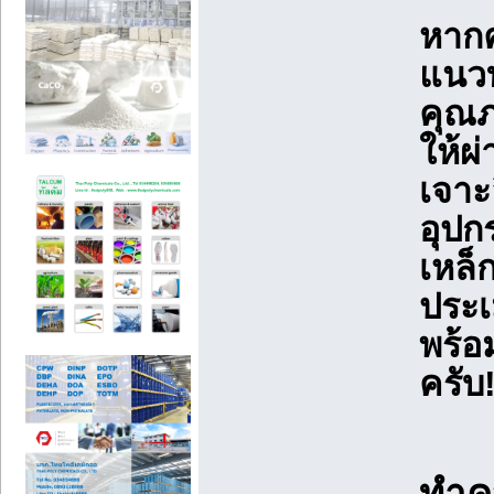
หาก
แนวท
คุณ
ให้ผ
เจาะ
อุป
เหล็
ประเ
พร้อ
ครับ
ทำคว