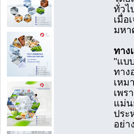
ทั่วไ
เมื่
มหา
ทางแ
"แบบ
ทางอ
เหมา
เพรา
แม่น
ประห
อย่