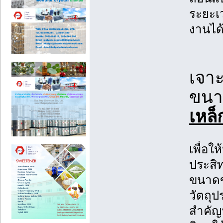
ระยะเ
งานได้
เจา
ขนา
เหล็
เพื่อใ
ประสิ
ขนาดข
วัตถุป
สำคัญ