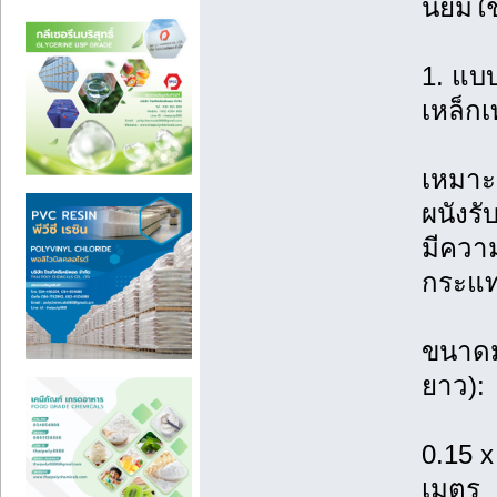
นิยมใช้
1. แบ
เหล็ก
เหมาะ
ผนังรั
มีควา
กระแท
ขนาดม
ยาว):
0.15 x
เมตร