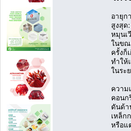
อายุก
สูงสุ
หมุนเว
ในขณะท
ครั้งก
ทำให้
ในระย
ความแ
คอนกร
ดันด้
เหล็กก
หรือแ