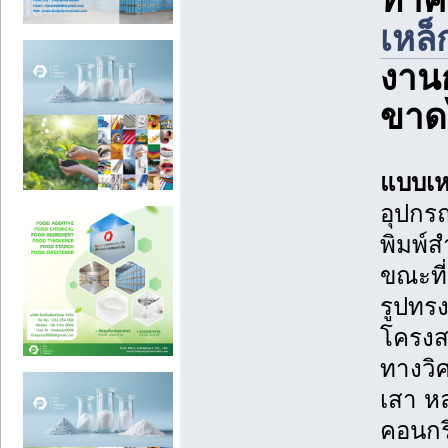
เหล็
งานก
ขาดไ
แบบเห
อุปกรณ
พิมพ์
ขณะที่
รูปทร
โครงส
ทางวิ
เสา หล
คอนกร