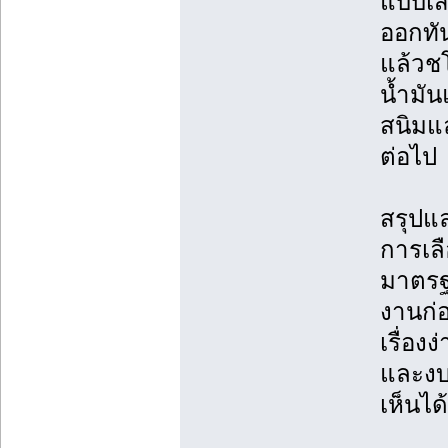
แบบเสร
ออกทั
แล้วชโ
น้ำมัน
สนิมแ
ต่อไป
สรุปแ
การเลื
มาตรฐ
งานก่อ
เรื่อง
และงบ
เห็นได