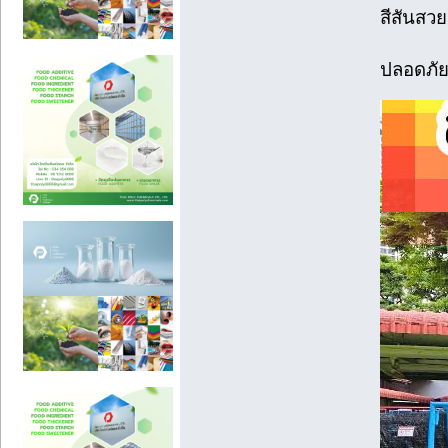
สีสันสว
ปลอดภัยส