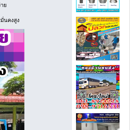
่าย
มั่นคงสูง