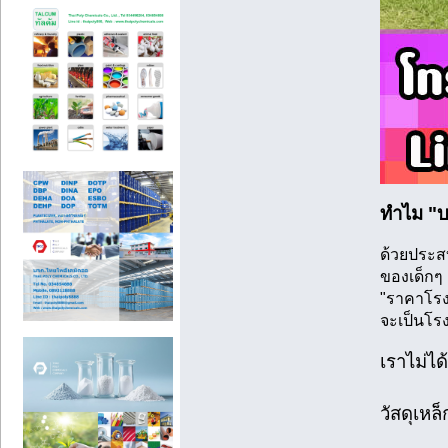
ทำไม "บ
ด้วยประส
ของเด็กๆ 
"ราคาโรงงา
จะเป็นโร
เราไม่ได
วัสดุเห