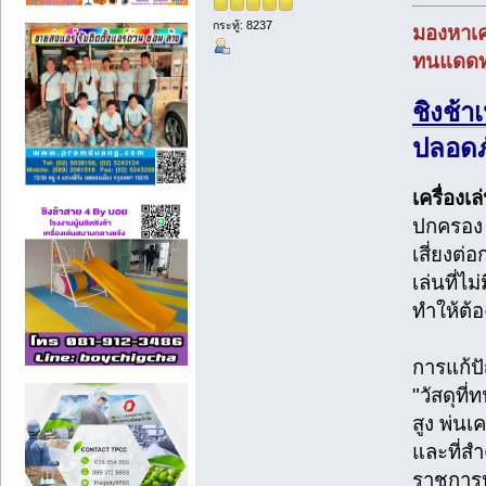
กระทู้: 8237
มองหาเคร
ทนแดดทน
ชิงช้า
ปลอดภ
เครื่องเ
ปกครอง แ
เสี่ยงต่
เล่นที่
ทำให้ต้
การแก้ปั
"วัสดุท
สูง พ่นเ
และที่ส
ราชการหร