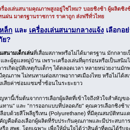
ื่องเล่นสนามคุณภาพสูงอยู่ใช่ไหม? บอยชิงช้า ผู้ผลิตชิง
ฝน มาตรฐานราชการ ราคาถูก ส่งฟรีทั่วไทย
เหล็ก
และ
เครื่องเล่นสนามกลางแจ้ง
เลือกอย่
ัย?
ล่นสนามเด็กเล่น
ที่เสื่อมสภาพหรือไม่ได้มาตรฐาน มักกลายเป
ละผู้ดูแลหมู่บ้าน เพราะเครื่องเล่นที่ผุกร่อนหรือเป็นสนิมไ
อการเกิดอุบัติเหตุกับเด็กๆ ได้ตลอดเวลา หลายหน่วยงานมัก
ไม่มีคุณภาพ ไม่ทนทานต่อสภาพอากาศเมืองไทย หรือไม่ไ
องเสียค่าซ่อมแซมซ้ำซ้อนในระยะยาว
ญหานี้เริ่มต้นจากการเลือกผู้ผลิตที่เข้าใจถึงหัวใจสำคัญของ
ี่ทนทาน" และ "การออกแบบที่ปลอดภัย" คุณควรเลือกชิงช้าเ
คลือบด้วยสีโพลียูรีเทน (Polyurethane) ที่มีคุณสมบัติทน
ำคัญคือต้องเลือกผู้ผลิตที่รับประกันคุณภาพและมีประสบ
ือ สพฐ. โดยเฉพาะ เพื่อให้มั่นใจได้ว่าสินค้าที่คุณได้ร