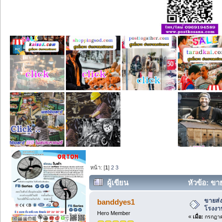
หน้า: [
1
]
2
3
ผู้เขียน
หัวข้อ: ขา
ขายส่ง
banddyes1
โรงงา
Hero Member
«
เมื่อ:
กรกฎาคม