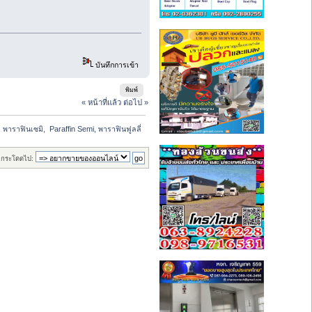
บันทึกการเข้า
พิมพ์
« หน้าที่แล้ว
ต่อไป »
 พาราฟินเซมิ,  Paraffin Semi, พาราฟินฟูลลี่
กระโดดไป: