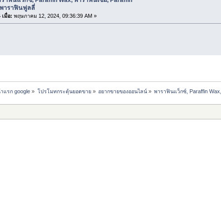
พาราฟินฟูลลี่
เมื่อ:
พฤษภาคม 12, 2024, 09:36:39 AM »
น้าแรก google
»
โปรโมทกระตุ้นยอดขาย
»
อยากขายของออนไลน์
»
พาราฟินแว็กซ์, Paraffin Wax,