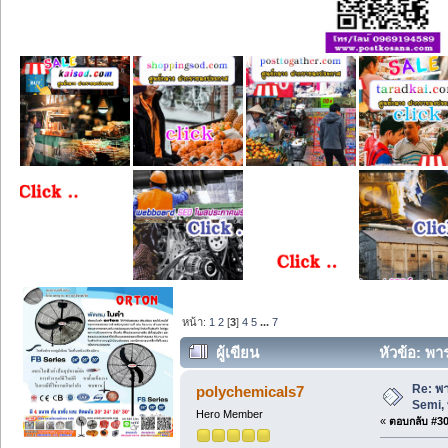
หน้า:
1
2
[
3
]
4
5
...
7
ผู้เขียน
หัวข้อ: พาร
Re: พา
polychemicals7
Semi, 
Hero Member
«
ตอบกลับ #30 