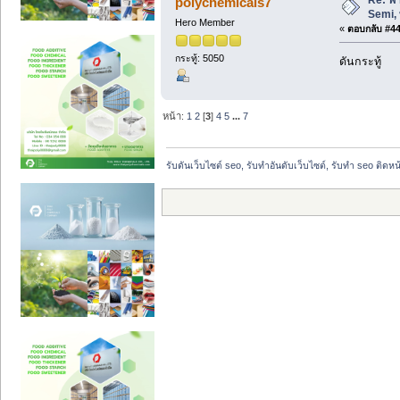
polychemicals7
Semi, 
Hero Member
«
ตอบกลับ #44 
กระทู้: 5050
ดันกระทู้
หน้า:
1
2
[
3
]
4
5
...
7
รับดันเว็บไซต์ seo, รับทำอันดับเว็บไซต์, รับทำ seo ติดห