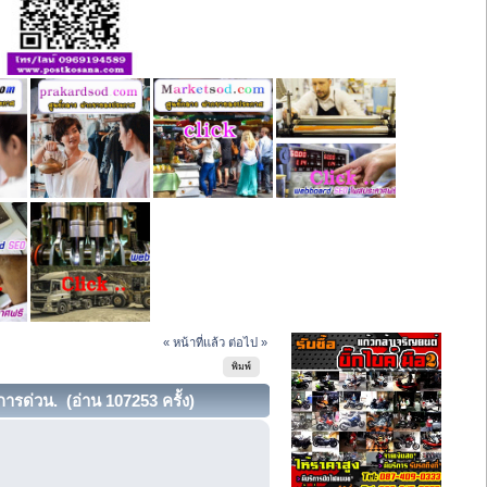
« หน้าที่แล้ว
ต่อไป »
พิมพ์
การด่วน. (อ่าน 107253 ครั้ง)