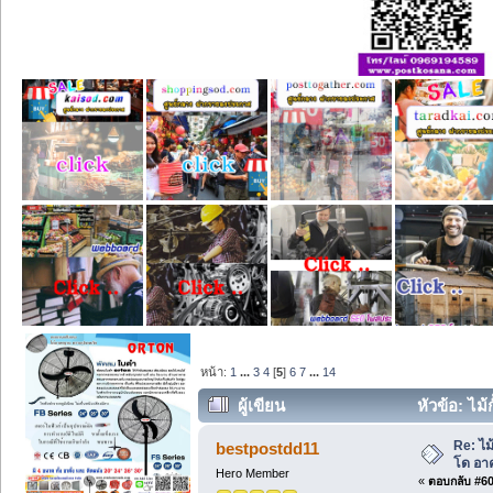
หน้า:
1
...
3
4
[
5
]
6
7
...
14
ผู้เขียน
หัวข้อ: ไม้
Re: ไม
bestpostdd11
โด อา
Hero Member
«
ตอบกลับ #60 