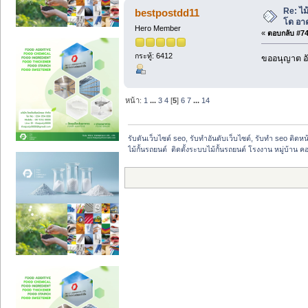
Re: ไม
bestpostdd11
โด อา
Hero Member
«
ตอบกลับ #74 
กระทู้: 6412
ขออนุญาต อั
หน้า:
1
...
3
4
[
5
]
6
7
...
14
รับดันเว็บไซต์ seo, รับทำอันดับเว็บไซต์, รับทำ seo ติดห
ไม้กั้นรถยนต์  ติดตั้งระบบไม้กั้นรถยนต์ โรงงาน หมู่บ้าน