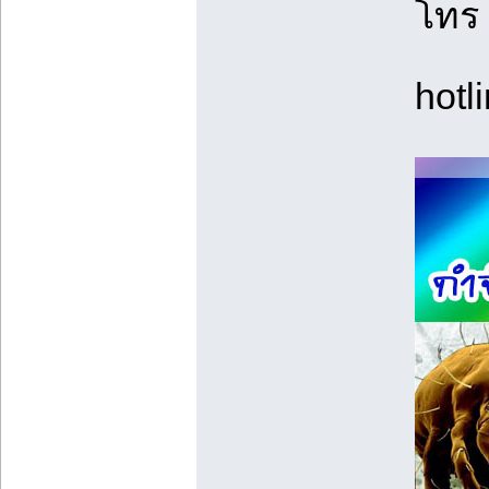
โทร
hotl