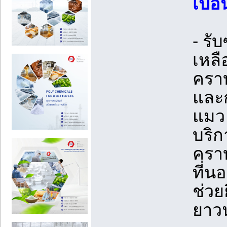
เปื้
- รั
เหลื
คราบ
และก
แมว 
บริก
คราบ
ที่น
ช่วย
ยาว