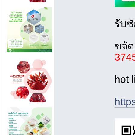
รับซ
ขจัด
374
hot 
http