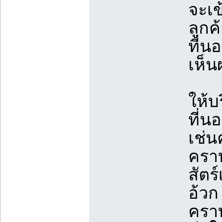
จะเ
ลูกค
ที่น
เห็น
ให้บ
ที่น
เช่น
คราบ
สัตร
อ้วก
ครา