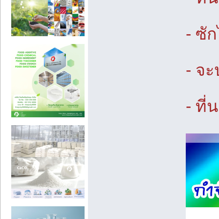
- ซั
- จะ
- ที