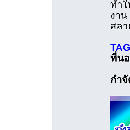
ทำใ
งาน 
สลาย
TAG
ที่น
กำจั