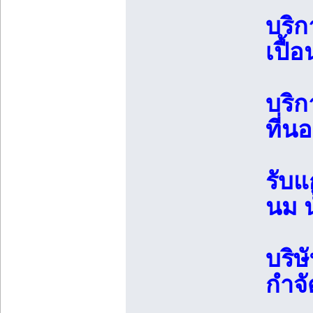
บริก
เปื้อ
บริก
ที่น
รับแ
นม น
บริษ
กำจั