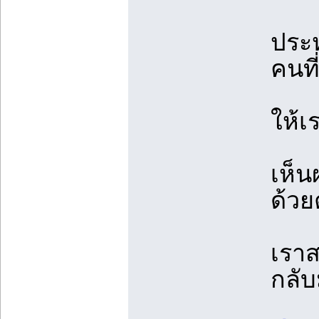
ประห
คนที
ให้เ
เห็น
ด้วย
เราส
กลับ