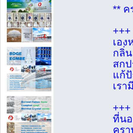
** ค
+++
เองห
กลิ่
สกปร
แก้ป
เราม
+++
ที่น
คราบ