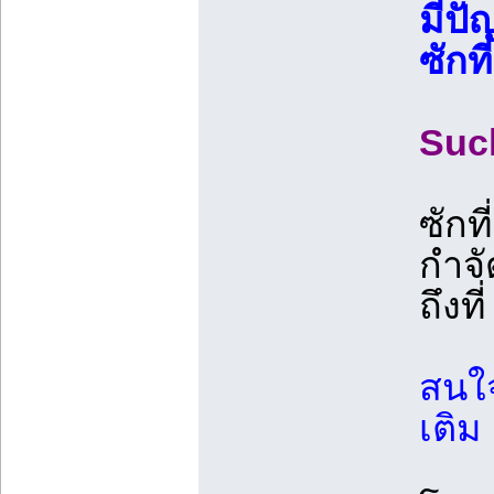
มีปั
ซักท
Suc
ซักท
กำจั
ถึงท
สนใจ
เติม