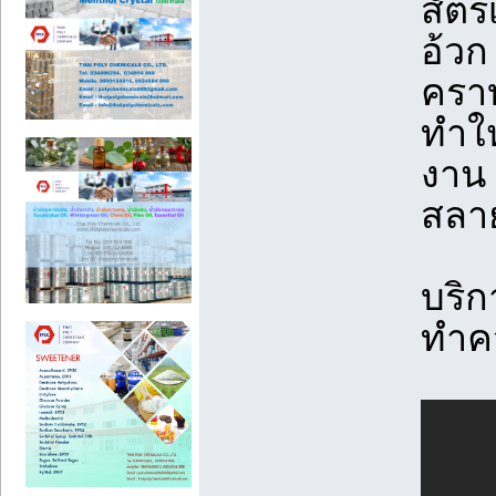
สัตร
อ้วก
ครา
ทำใ
งาน 
สลาย
บริก
ทำค