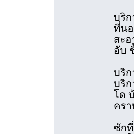
บริ
ที่น
สะอา
อับ ช
บริก
บริก
โด บ
ครา
ซักท