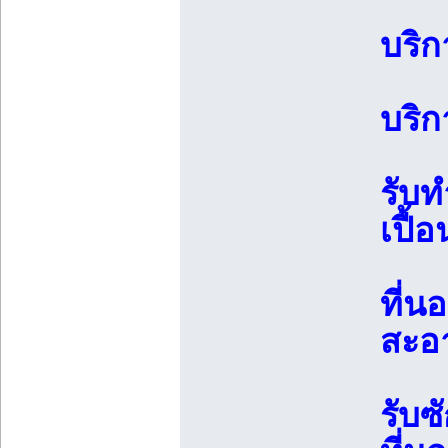
บริก
บริก
รับท
เปื้อ
ที่น
สะอ
รับซ