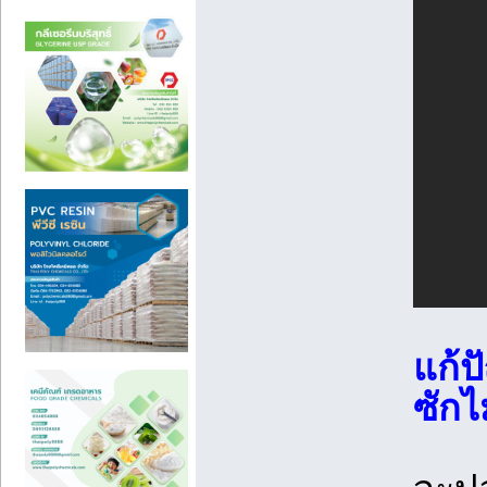
แก้ป
ซักไ