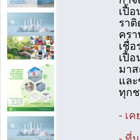
เปื้
ราติ
ครา
เชื่
เปื้
มาส
และฆ
ทุกช
- เค
- ที