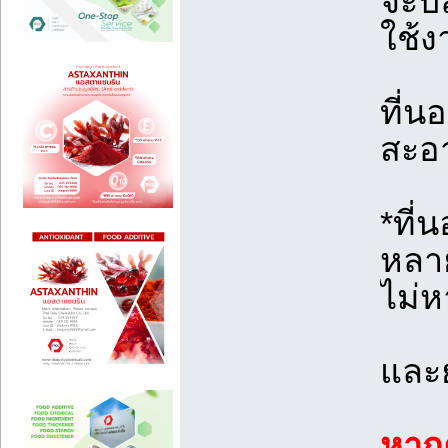
จะปล
ใช้ง
ที่น
สะอา
*ที่
หลาย
ไม่ห
และย
หาก