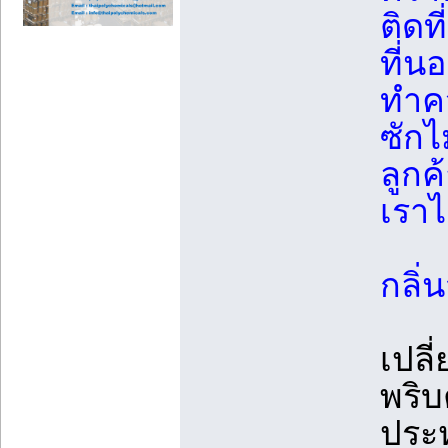
ติดท
ที่น
ทำคว
ซักไ
ลูกค
เราไ
กลิ่
เปลี
พริบ
ประ