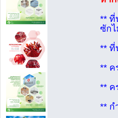
** ท
ซักไ
** ท
** ค
** ค
** ก