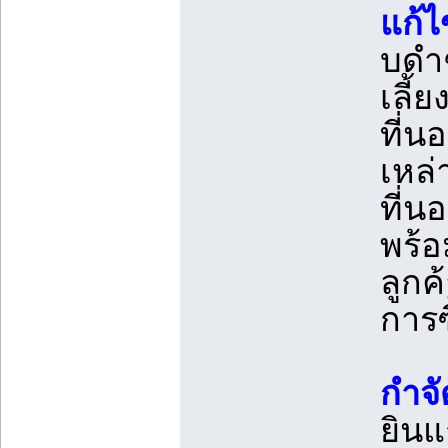
แก้ไ
บดำๆ
เลี้
ที่น
เหล่
ที่น
พร้
ลูกค
การซ
กำจั
ยินแ