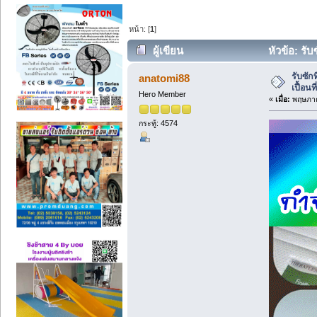
หน้า: [
1
]
ผู้เขียน
หัวข้อ: รับ
25837 ครั้ง)
รับซัก
anatomi88
เปื้อน
Hero Member
«
เมื่อ:
พฤษภาค
กระทู้: 4574