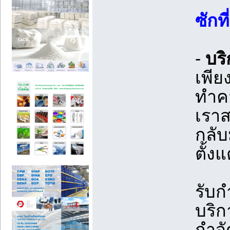
ซักท
-
บริ
เพีย
ทำคว
เรา
กลับ
ตั้ง
รับก
บริก
กำจั