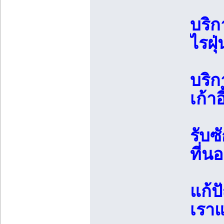
บริ
ไรฝุ่
บริ
เก้าอี
รับซ
ที่นอ
แก้ป
เราแ