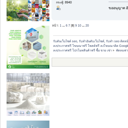
กระทู้: 8940
ขออนุญาต อั
หน้า:
1
...
6
7
[
8
]
9
10
...
20
รับดันเว็บไซต์ seo, รับทำอันดับเว็บไซต์, รับทำ seo ติดห
ลงประกาศฟรี โฆษณาฟรี โพสต์ฟรี ลงโฆษณาติด Google
ลงประกาศฟรี โปรโมทสินค้าฟรี ซื้อ ขาย เช่า
»
พัดลมฟาร