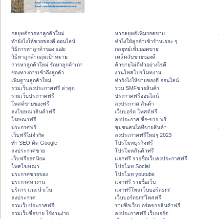
กลยุทธ์การหาลูกค้าใหม่
หากลยุทธ์เพิ่มยอดขาย
ทํายังไงให้ขายของดี ออนไลน์
ทําไงให้ลูกค้าเข้าร้านเยอะ ๆ
วิธีการหาลูกค้าของ sale
กลยุทธ์เพิ่มยอดขาย
วิธีหาลูกค้ากลุ่มเป้าหมาย
เคล็ดลับขายของดี
การหาลูกค้าใหม่ รักษาลูกค้าเก่า
ค้าขายไม่ดีทำอย่างไรดี
ช่องทางการเข้าถึงลูกค้า
งานโพสโปรโมทงาน
เพิ่มฐานลูกค้าใหม่
ทํายังไงให้ขายของดี ออนไลน์
รวมเว็บลงประกาศฟรี ล่าสุด
รวม SMFขายสินค้า
รวมเว็บประกาศฟรี
ประกาศฟรีออนไลน์
โพสต์ขายของฟรี
ลงประกาศ สินค้า
ลงโฆษณาสินค้าฟรี
เว็บบอร์ด โพสต์ฟรี
โฆษณาฟรี
ลงประกาศ ซื้อ-ขาย ฟรี
ประกาศฟรี
ชุมชนคนไอทีขายสินค้า
เว็บฟรีไม่จำกัด
ลงประกาศฟรีใหม่ๆ 2023
ทำ SEO ติด Google
โปรโมทธุรกิจฟรี
ลงประกาศขาย
โปรโมทสินค้าฟรี
เว็บฟรียอดนิยม
แจกฟรี รายชื่อเว็บลงประกาศฟรี
โพสโฆษณา
โปรโมท Social
ประกาศขายของ
โปรโมท youtube
ประกาศหางาน
แจกฟรี รายชื่อเว็บ
บริการ แนะนำเว็บ
แจกฟรีโพสเว็บบอร์ดsmf
ลงประกาศ
เว็บบอร์ดsmfโพสฟรี
รวมเว็บประกาศฟรี
รายชื่อเว็บบอร์ดขายสินค้าฟรี
รวมเว็บซื้อขาย ใช้งานง่าย
ลงประกาศฟรี เว็บบอร์ด