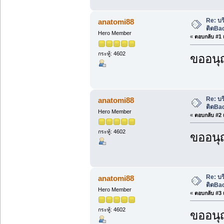
Re: บร
anatomi88
ติดBa
Hero Member
«
ตอบกลับ #1 เ
กระทู้: 4602
ขออนุ
Re: บร
anatomi88
ติดBa
Hero Member
«
ตอบกลับ #2 เ
กระทู้: 4602
ขออนุ
Re: บร
anatomi88
ติดBa
Hero Member
«
ตอบกลับ #3 เ
กระทู้: 4602
ขออนุ