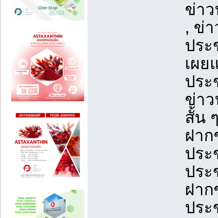
ข่าว
, ข่
ประช
เผยแ
ประช
ข่าว
สั้น
ฝากข
ประช
ประช
ฝากข
ประช