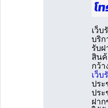
เว็บ
บริก
รับฝ
สินค้
กว้า
เว็บ
ประช
ประช
ฝากข