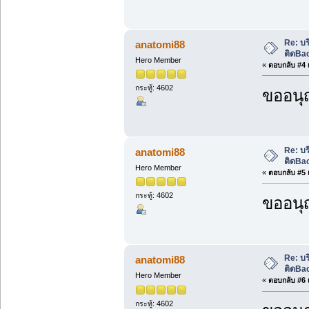
Re: บร
anatomi88
ติดBa
Hero Member
«
ตอบกลับ #4 เ
กระทู้: 4602
ขออนุ
Re: บร
anatomi88
ติดBa
Hero Member
«
ตอบกลับ #5 เ
กระทู้: 4602
ขออนุ
Re: บร
anatomi88
ติดBa
Hero Member
«
ตอบกลับ #6 เ
กระทู้: 4602