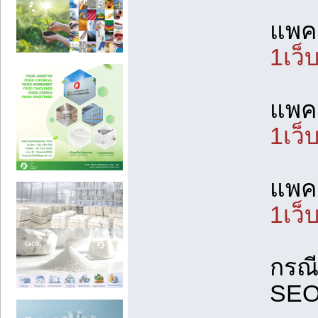
แพค
1เว็
แพค
1เว็
แพค
1เว็
กรณ
SE