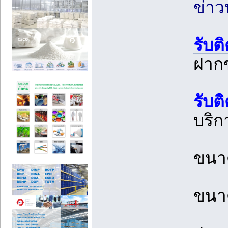
ข่าว
รับติ
ฝาก
รับต
บริก
ขนา
ขนา