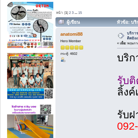
หน้า: [
1
]
2
3
...
15
ผู้เขียน
หัวข้อ: บร
(อ่าน 99845 ครั้ง)
บริการ
anatomi88
ติดBa
Hero Member
«
เมื่อ:
พฤษภาค
กระทู้: 4602
บริก
รับต
ลิ้งค
รับฝ
092