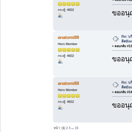
กระทู้: 4602
ขออนุ
Re: บร
anatomi88
ติดBa
Hero Member
«
ตอบกลับ #13 
กระทู้: 4602
ขออนุ
Re: บร
anatomi88
ติดBa
Hero Member
«
ตอบกลับ #14 
กระทู้: 4602
ขออนุ
หน้า: [
1
]
2
3
...
15