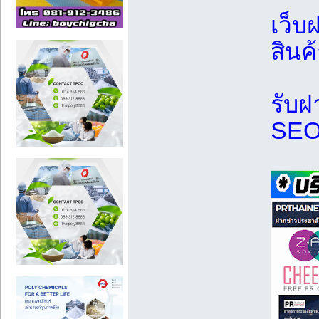
เว็บ
สินค
รับฝ
SE