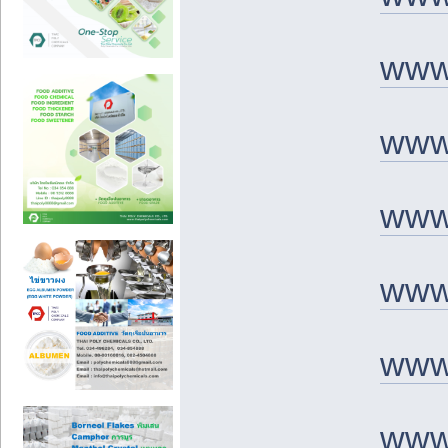
www
www.
www.
www.
www
www.