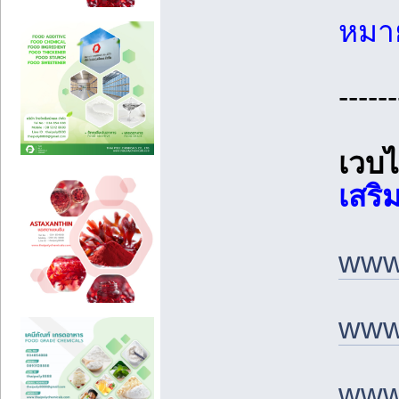
หมาย
------
เวบ
เสริ
www
www.
www